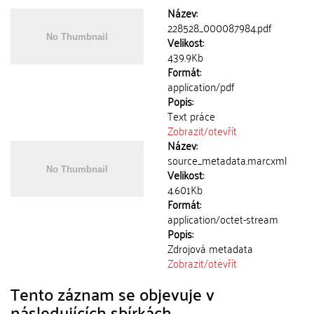
Název:
228528_000087984.pdf
Velikost:
439.9Kb
Formát:
application/pdf
Popis:
Text práce
Zobrazit/
otevřít
Název:
source_metadata.marcxml
Velikost:
4.601Kb
Formát:
application/octet-stream
Popis:
Zdrojová metadata
Zobrazit/
otevřít
Tento záznam se objevuje v
následujících sbírkách