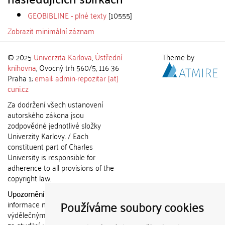
GEOBIBLINE - plné texty
[10555]
Zobrazit minimální záznam
© 2025
Univerzita Karlova
,
Ústřední
Theme by
knihovna
, Ovocný trh 560/5, 116 36
Praha 1;
email: admin-repozitar [at]
cuni.cz
Za dodržení všech ustanovení
autorského zákona jsou
zodpovědné jednotlivé složky
Univerzity Karlovy. / Each
constituent part of Charles
University is responsible for
adherence to all provisions of the
copyright law.
Upozornění / Notice:
Získané
Používáme soubory cookies
informace nemohou být použity k
výdělečným účelům nebo vydávány