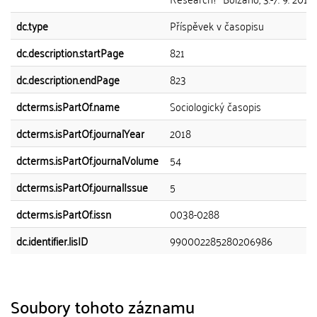
dc.type
Příspěvek v časopisu
dc.description.startPage
821
dc.description.endPage
823
dcterms.isPartOf.name
Sociologický časopis
dcterms.isPartOf.journalYear
2018
dcterms.isPartOf.journalVolume
54
dcterms.isPartOf.journalIssue
5
dcterms.isPartOf.issn
0038-0288
dc.identifier.lisID
990002285280206986
Soubory tohoto záznamu