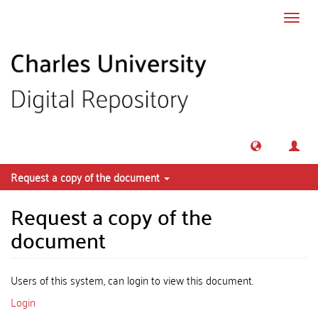
Skip to main content
Toggl
navig
Request a copy of the document
Request a copy of the
document
Users of this system, can login to view this document.
Login