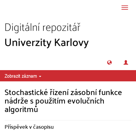
Přeskočit na obsah
Přepn
navig
Zobrazit záznam
Stochastické řízení zásobní funkce
nádrže s použitím evolučních
algoritmů
Příspěvek v časopisu