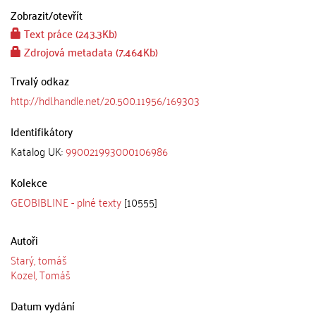
Zobrazit/
otevřít
Text práce (243.3Kb)
Zdrojová metadata (7.464Kb)
Trvalý odkaz
http://hdl.handle.net/20.500.11956/169303
Identifikátory
Katalog UK:
990021993000106986
Kolekce
GEOBIBLINE - plné texty
[10555]
Autoři
Starý, tomáš
Kozel, Tomáš
Datum vydání