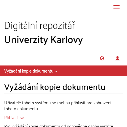
Přeskočit na obsah
Přepn
navig
Vyžádání kopie dokumentu
Vyžádání kopie dokumentu
Uživatelé tohoto systému se mohou přihlásit pro zobrazení
tohoto dokumentu.
Přihlásit se
Pro vyžádání kopie dokumentu od odpovědné osoby vyplňte