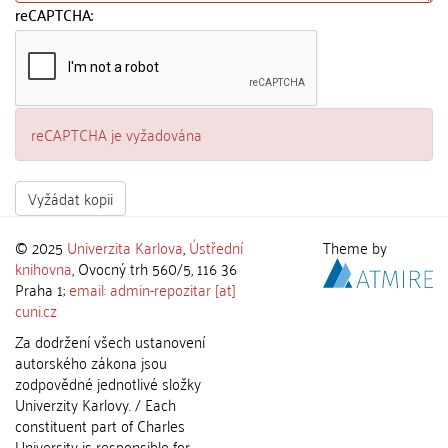
reCAPTCHA:
reCAPTCHA je vyžadována
Vyžádat kopii
© 2025
Univerzita Karlova
,
Ústřední
Theme by
knihovna
, Ovocný trh 560/5, 116 36
Praha 1;
email: admin-repozitar [at]
cuni.cz
Za dodržení všech ustanovení
autorského zákona jsou
zodpovědné jednotlivé složky
Univerzity Karlovy. / Each
constituent part of Charles
University is responsible for