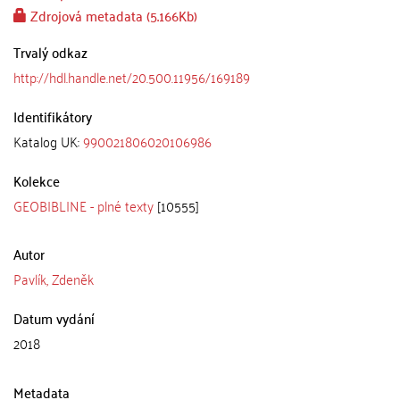
Zdrojová metadata (5.166Kb)
Trvalý odkaz
http://hdl.handle.net/20.500.11956/169189
Identifikátory
Katalog UK:
990021806020106986
Kolekce
GEOBIBLINE - plné texty
[10555]
Autor
Pavlík, Zdeněk
Datum vydání
2018
Metadata