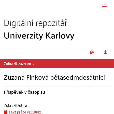
Přeskočit na obsah
Přepn
navig
Zobrazit záznam
Zuzana Finková pětasedmdesátnicí
Příspěvek v časopisu
Zobrazit/
otevřít
Text práce (91.18Kb)