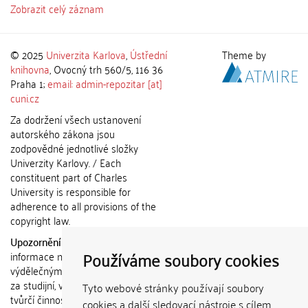
Zobrazit celý záznam
© 2025
Univerzita Karlova
,
Ústřední
Theme by
knihovna
, Ovocný trh 560/5, 116 36
Praha 1;
email: admin-repozitar [at]
cuni.cz
Za dodržení všech ustanovení
autorského zákona jsou
zodpovědné jednotlivé složky
Univerzity Karlovy. / Each
constituent part of Charles
University is responsible for
adherence to all provisions of the
copyright law.
Upozornění / Notice:
Získané
Používáme soubory cookies
informace nemohou být použity k
výdělečným účelům nebo vydávány
za studijní, vědeckou nebo jinou
Tyto webové stránky používají soubory
tvůrčí činnost jiné osoby než autora.
cookies a další sledovací nástroje s cílem