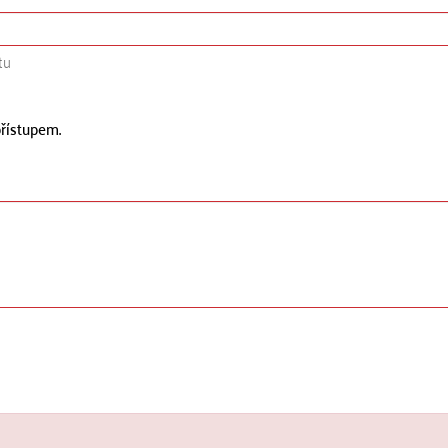
tu
řístupem.