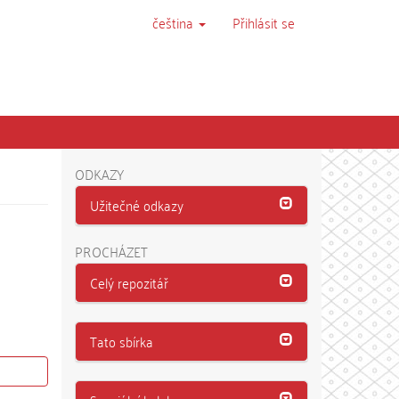
čeština
Přihlásit se
ODKAZY
Užitečné odkazy
PROCHÁZET
Celý repozitář
Tato sbírka