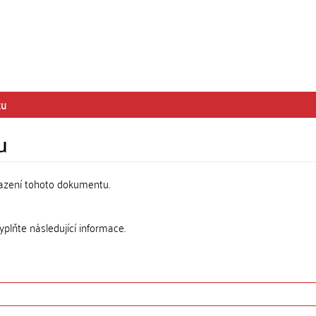
tu
u
razení tohoto dokumentu.
lňte následující informace.