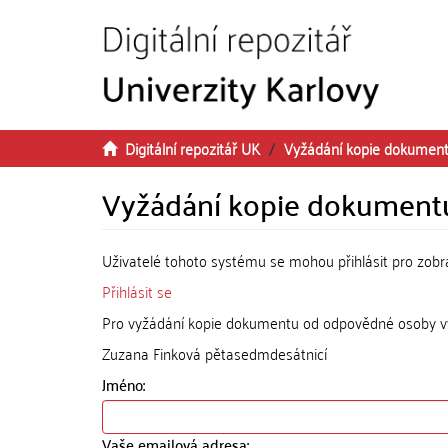
Přeskočit na obsah
Digitální repozitář UK
Vyžádání kopie dokumen
Vyžádání kopie dokument
Uživatelé tohoto systému se mohou přihlásit pro zob
Přihlásit se
Pro vyžádání kopie dokumentu od odpovědné osoby vyp
Zuzana Finková pětasedmdesátnicí
Jméno:
Vaše emailová adresa: