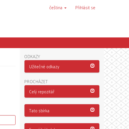
čeština
Přihlásit se
ODKAZY
Užitečné odkazy
PROCHÁZET
Celý repozitář
Tato sbírka