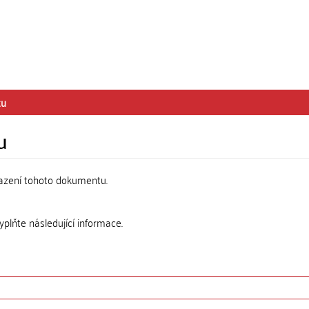
tu
u
razení tohoto dokumentu.
lňte následující informace.