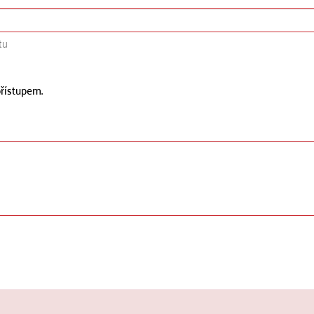
tu
řístupem.