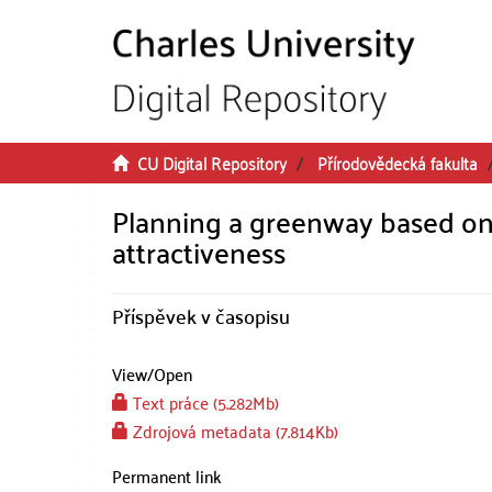
Skip to main content
CU Digital Repository
Přírodovědecká fakulta
Planning a greenway based on 
attractiveness
Příspěvek v časopisu
View/
Open
Text práce (5.282Mb)
Zdrojová metadata (7.814Kb)
Permanent link