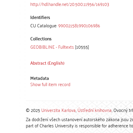
http://hdl.handle.net/20.500.11956/169103
Identifiers
CU Catalogue:
990021581990106986
Collections
GEOBIBLINE - Fulltexts
[10555]
Abstract (English)
Metadata
Show full item record
© 2025
Univerzita Karlova
,
Ústřední knihovna
, Ovocný tr
Za dodržení všech ustanovení autorského zákona jsou zod
part of Charles University is responsible for adherence to 