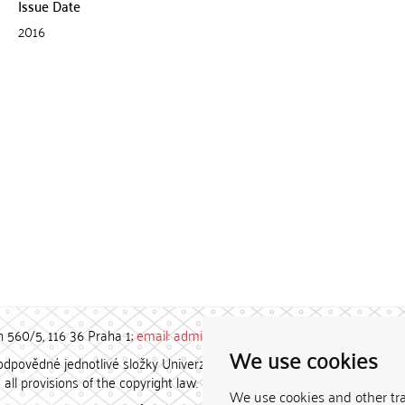
Issue Date
2016
h 560/5, 116 36 Praha 1;
email: admin-repozitar [at] cuni.cz
We use cookies
povědné jednotlivé složky Univerzity Karlovy. / Each constituent
all provisions of the copyright law.
We use cookies and other tr