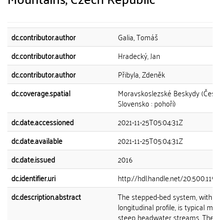
dc.contributor.author
Galia, Tomáš
dc.contributor.author
Hradecký, Jan
dc.contributor.author
Přibyla, Zdeněk
dc.coverage.spatial
Moravskoslezské Beskydy (Česk
Slovensko : pohoří)
dc.date.accessioned
2021-11-25T05:04:31Z
dc.date.available
2021-11-25T05:04:31Z
dc.date.issued
2016
dc.identifier.uri
http://hdl.handle.net/20.500.11
dc.description.abstract
The stepped-bed system, with a 
longitudinal profile, is typical mo
steep headwater streams. Thes