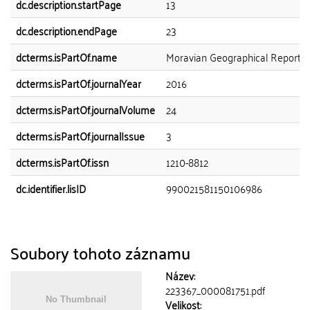
dc.description.startPage
13
dc.description.endPage
23
dcterms.isPartOf.name
Moravian Geographical Reports
dcterms.isPartOf.journalYear
2016
dcterms.isPartOf.journalVolume
24
dcterms.isPartOf.journalIssue
3
dcterms.isPartOf.issn
1210-8812
dc.identifier.lisID
990021581150106986
Soubory tohoto záznamu
Název:
223367_000081751.pdf
Velikost: