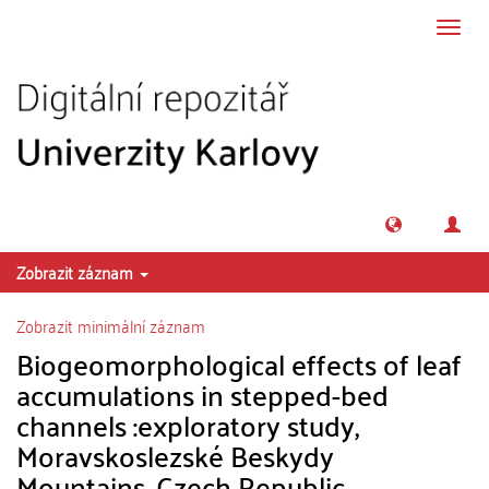
Přeskočit na obsah
Přepn
navig
Zobrazit záznam
Zobrazit minimální záznam
Biogeomorphological effects of leaf
accumulations in stepped-bed
channels :exploratory study,
Moravskoslezské Beskydy
Mountains, Czech Republic