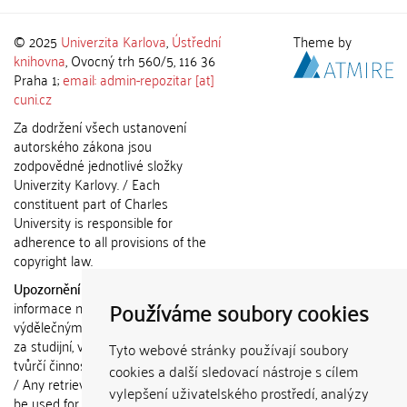
© 2025
Univerzita Karlova
,
Ústřední
Theme by
knihovna
, Ovocný trh 560/5, 116 36
Praha 1;
email: admin-repozitar [at]
cuni.cz
Za dodržení všech ustanovení
autorského zákona jsou
zodpovědné jednotlivé složky
Univerzity Karlovy. / Each
constituent part of Charles
University is responsible for
adherence to all provisions of the
copyright law.
Upozornění / Notice:
Získané
Používáme soubory cookies
informace nemohou být použity k
výdělečným účelům nebo vydávány
za studijní, vědeckou nebo jinou
Tyto webové stránky používají soubory
tvůrčí činnost jiné osoby než autora.
cookies a další sledovací nástroje s cílem
/ Any retrieved information shall not
vylepšení uživatelského prostředí, analýzy
be used for any commercial