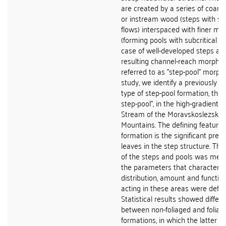
are created by a series of coar
or instream wood (steps with sup
flows) interspaced with finer mat
(forming pools with subcritical fl
case of well-developed steps and
resulting channel-reach morphol
referred to as "step-pool" morpho
study, we identify a previously 
type of step-pool formation, the 
step-pool", in the high-gradient S
Stream of the Moravskoslezské
Mountains. The defining feature o
formation is the significant pres
leaves in the step structure. Th
of the steps and pools was mea
the parameters that characteris
distribution, amount and function
acting in these areas were defin
Statistical results showed differ
between non-foliaged and foliag
formations, in which the latter 