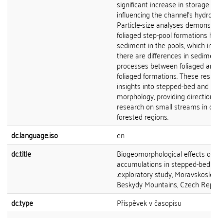
significant increase in storage lev
influencing the channel’s hydrod
Particle-size analyses demonstr
foliaged step-pool formations ha
sediment in the pools, which ind
there are differences in sedimen
processes between foliaged and
foliaged formations. These resul
insights into stepped-bed and st
morphology, providing directions 
research on small streams in d
forested regions.
dc.language.iso
en
dc.title
Biogeomorphological effects of l
accumulations in stepped-bed c
:exploratory study, Moravskosle
Beskydy Mountains, Czech Repub
dc.type
Příspěvek v časopisu