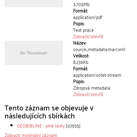
3.703Mb
Formát:
application/pdf
Popis:
Text práce
Zobrazit/
otevřít
Název:
source_metadata.marcxml
Velikost:
8.236Kb
Formát:
application/octet-stream
Popis:
Zdrojová metadata
Zobrazit/
otevřít
Tento záznam se objevuje v
následujících sbírkách
GEOBIBLINE - plné texty
[10555]
Zobrazit minimální záznam