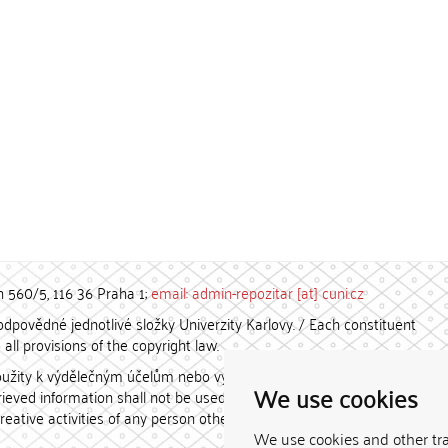
h 560/5, 116 36 Praha 1;
email: admin-repozitar [at] cuni.cz
povědné jednotlivé složky Univerzity Karlovy. / Each constituent
all provisions of the copyright law.
užity k výdělečným účelům nebo vydávány za studijní, vědeckou
We use cookies
etrieved information shall not be used for any commercial purposes
creative activities of any person other than the author.
We use cookies and other tr