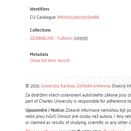
Identifiers
CU Catalogue:
990002249230106986
Collections
GEOBIBLINE - Fulltexts
[10555]
Metadata
Show full item record
© 2025
Univerzita Karlova
,
Ústřední knihovna
, Ovocný tr
Za dodržení všech ustanovení autorského zákona jsou zod
part of Charles University is responsible for adherence to 
Upozornění / Notice:
Získané informace nemohou být po
nebo jinou tvůrčí činnost jiné osoby než autora. / Any r
or claimed as results of studying, scientific or any other 