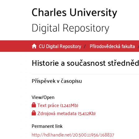
Skip to main content
CU Digital Repository
Přírodovědecká fakulta
Historie a současnost středně
Příspěvek v časopisu
View/
Open
Text práce (1.241Mb)
Zdrojová metadata (5.412Kb)
Permanent link
http://hdl.handle.net/20.500.11956/168837