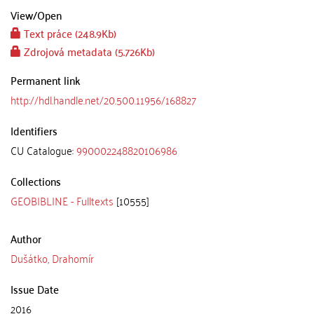
View/
Open
Text práce (248.9Kb)
Zdrojová metadata (5.726Kb)
Permanent link
http://hdl.handle.net/20.500.11956/168827
Identifiers
CU Catalogue:
990002248820106986
Collections
GEOBIBLINE - Fulltexts
[10555]
Author
Dušátko, Drahomír
Issue Date
2016