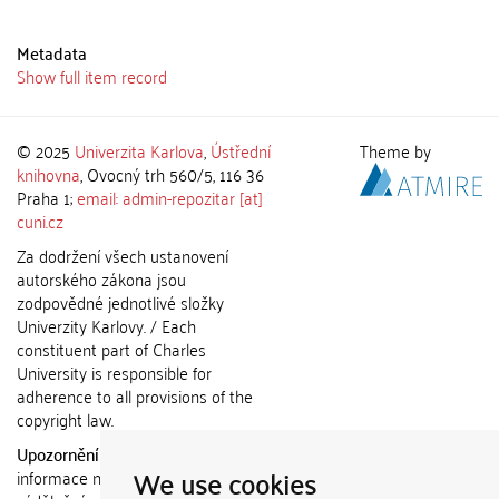
Metadata
Show full item record
© 2025
Univerzita Karlova
,
Ústřední
Theme by
knihovna
, Ovocný trh 560/5, 116 36
Praha 1;
email: admin-repozitar [at]
cuni.cz
Za dodržení všech ustanovení
autorského zákona jsou
zodpovědné jednotlivé složky
Univerzity Karlovy. / Each
constituent part of Charles
University is responsible for
adherence to all provisions of the
copyright law.
Upozornění / Notice:
Získané
We use cookies
informace nemohou být použity k