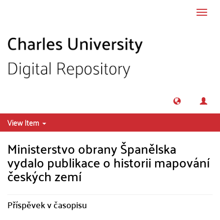
Skip to main content
Toggl
navig
View Item
Ministerstvo obrany Španělska
vydalo publikace o historii mapování
českých zemí
Příspěvek v časopisu