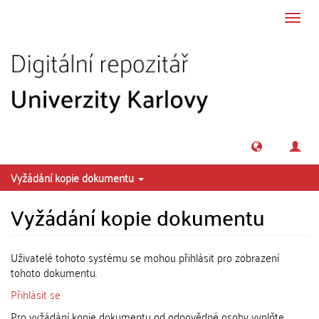
Přeskočit na obsah
Přepn
navig
Vyžádání kopie dokumentu
Vyžádání kopie dokumentu
Uživatelé tohoto systému se mohou přihlásit pro zobrazení
tohoto dokumentu.
Přihlásit se
Pro vyžádání kopie dokumentu od odpovědné osoby vyplňte