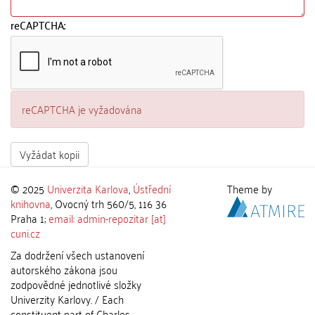
reCAPTCHA:
reCAPTCHA je vyžadována
Vyžádat kopii
© 2025
Univerzita Karlova
,
Ústřední
Theme by
knihovna
, Ovocný trh 560/5, 116 36
Praha 1;
email: admin-repozitar [at]
cuni.cz
Za dodržení všech ustanovení
autorského zákona jsou
zodpovědné jednotlivé složky
Univerzity Karlovy. / Each
constituent part of Charles