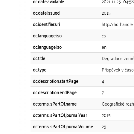
dc.date.available
2021-11-25T04:58
dc.date.issued
2015
dc.identifier.uri
http://hdl.handl
dc.language.iso
cs
dc.language.iso
en
dc.title
Degradace zemědě
dc.type
Příspěvek v časo
dc.description.startPage
4
dc.description.endPage
7
dcterms.isPartOf.name
Geografické rozh
dcterms.isPartOf.journalYear
2015
dcterms.isPartOf.journalVolume
25