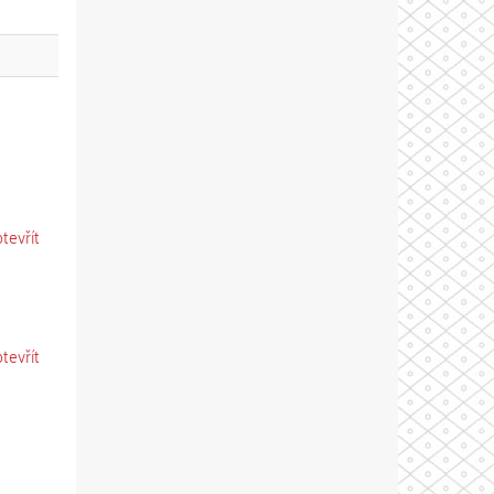
otevřít
otevřít