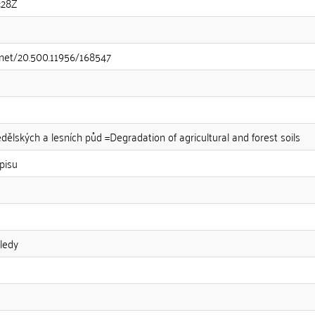
:28Z
e.net/20.500.11956/168547
lských a lesních půd =Degradation of agricultural and forest soils
pisu
ledy