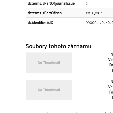
dcterms.isPartOf.journalIssue
2
dcterms.isPartOf.issn
1210-3004
dc.identifier.lisID
9900021792502
Soubory tohoto záznamu
N
Vel
Fo
N
Vel
Fo