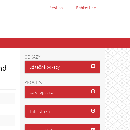
čeština
Přihlásit se
ODKAZY
nd
Užitečné odkazy
PROCHÁZET
Celý repozitář
Tato sbírka