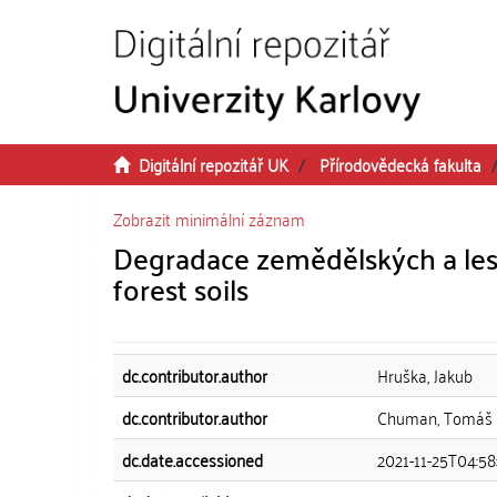
Přeskočit na obsah
Digitální repozitář UK
Přírodovědecká fakulta
Zobrazit minimální záznam
Degradace zemědělských a lesn
forest soils
dc.contributor.author
Hruška, Jakub
dc.contributor.author
Chuman, Tomáš
dc.date.accessioned
2021-11-25T04:58