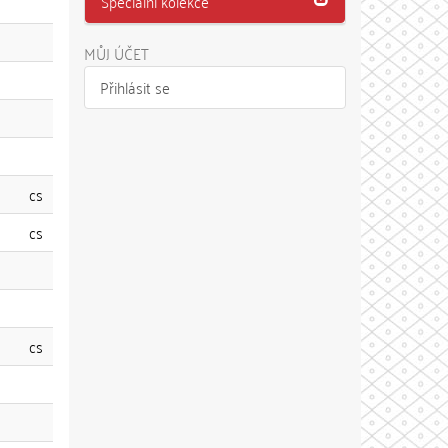
Speciální kolekce
MŮJ ÚČET
Přihlásit se
cs
cs
cs