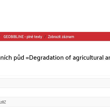
GEOBIBLINE - plné texty
Zobrazit záznam
ích půd =Degradation of agricultural a
:28Z