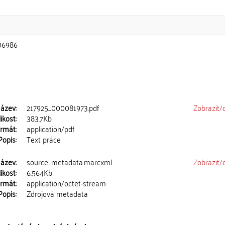
06986
ázev:
217925_000081973.pdf
Zobrazit/
ikost:
383.7Kb
rmát:
application/pdf
Popis:
Text práce
ázev:
source_metadata.marcxml
Zobrazit/
ikost:
6.564Kb
rmát:
application/octet-stream
Popis:
Zdrojová metadata