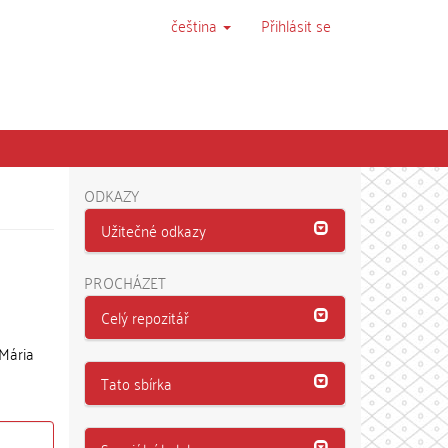
čeština
Přihlásit se
ODKAZY
Užitečné odkazy
PROCHÁZET
Celý repozitář
 Mária
Tato sbírka