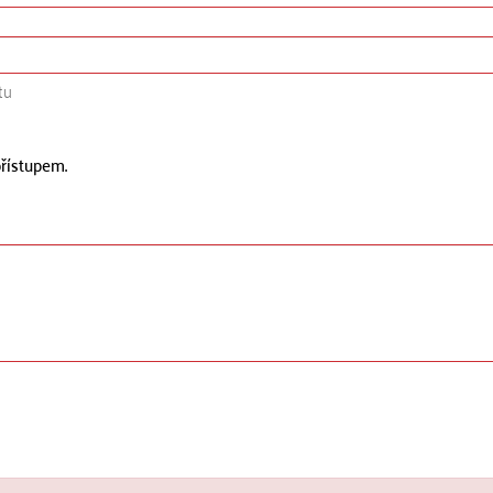
tu
řístupem.