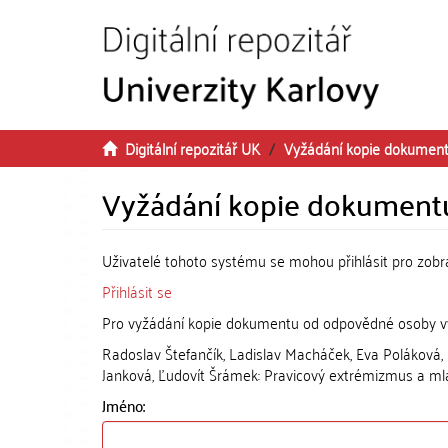
Přeskočit na obsah
Digitální repozitář UK
Vyžádání kopie dokumen
Vyžádání kopie dokument
Uživatelé tohoto systému se mohou přihlásit pro zob
Přihlásit se
Pro vyžádání kopie dokumentu od odpovědné osoby vyp
Radoslav Štefančík, Ladislav Macháček, Eva Poláková, 
Janková, Ľudovít Šrámek: Pravicový extrémizmus a m
Jméno: