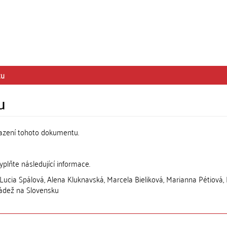
tu
u
razení tohoto dokumentu.
lňte následující informace.
Lucia Spálová, Alena Kluknavská, Marcela Bieliková, Marianna Pétiová,
ládež na Slovensku