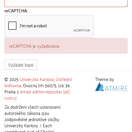
reCAPTCHA:
reCAPTCHA je vyžadována
Vyžádat kopii
© 2025
Univerzita Karlova
,
Ústřední
Theme by
knihovna
, Ovocný trh 560/5, 116 36
Praha 1;
email: admin-repozitar [at]
cuni.cz
Za dodržení všech ustanovení
autorského zákona jsou
zodpovědné jednotlivé složky
Univerzity Karlovy. / Each
constituent part of Charles