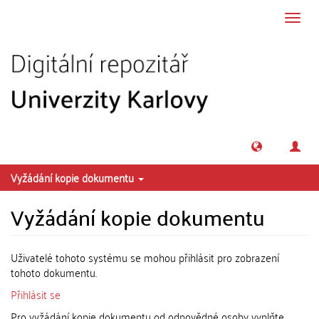
Přeskočit na obsah
Přepn
navig
Vyžádání kopie dokumentu
Vyžádání kopie dokumentu
Uživatelé tohoto systému se mohou přihlásit pro zobrazení
tohoto dokumentu.
Přihlásit se
Pro vyžádání kopie dokumentu od odpovědné osoby vyplňte