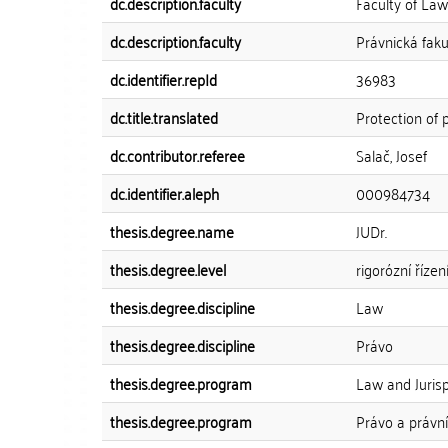
dc.description.faculty
Faculty of Law
dc.description.faculty
Právnická faku
dc.identifier.repId
36983
dc.title.translated
Protection of p
dc.contributor.referee
Salač, Josef
dc.identifier.aleph
000984734
thesis.degree.name
JUDr.
thesis.degree.level
rigorózní řízen
thesis.degree.discipline
Law
thesis.degree.discipline
Právo
thesis.degree.program
Law and Juris
thesis.degree.program
Právo a právn