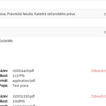
lova, Právnická fakulta, Katedra občanského práva
c
c
0106986
ázev:
150016419.pdf
Zobrazit/
ikost:
3.137Mb
rmát:
application/pdf
Popis:
Text práce
ázev:
150031330.pdf
Zobrazit/
ikost:
3.918Mb
rmát:
application/pdf