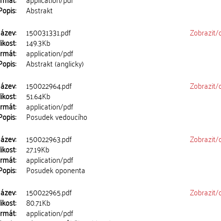
Popis:
Abstrakt
ázev:
150031331.pdf
Zobrazit/
ikost:
149.3Kb
rmát:
application/pdf
Popis:
Abstrakt (anglicky)
ázev:
150022964.pdf
Zobrazit/
ikost:
51.64Kb
rmát:
application/pdf
Popis:
Posudek vedoucího
ázev:
150022963.pdf
Zobrazit/
ikost:
27.19Kb
rmát:
application/pdf
Popis:
Posudek oponenta
ázev:
150022965.pdf
Zobrazit/
ikost:
80.71Kb
rmát:
application/pdf