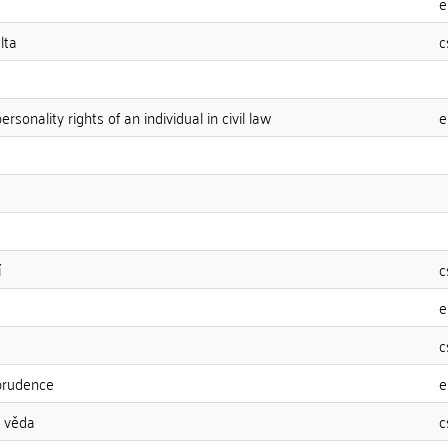
e
lta
c
ersonality rights of an individual in civil law
e
í
c
e
c
prudence
e
í věda
c