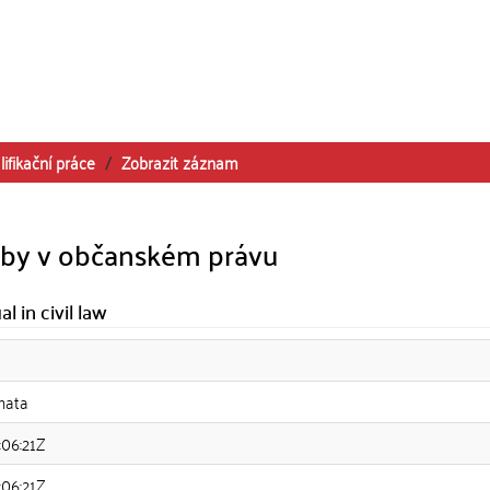
lifikační práce
Zobrazit záznam
oby v občanském právu
l in civil law
nata
:06:21Z
:06:21Z