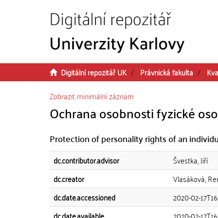
Přeskočit na obsah
Digitální repozitář UK
Právnická fakulta
Kva
Zobrazit minimální záznam
Ochrana osobnosti fyzické os
Protection of personality rights of an individua
dc.contributor.advisor
Švestka, Jiří
dc.creator
Vlasáková, Re
dc.date.accessioned
2020-02-17T16
dc.date.available
2020-02-17T16