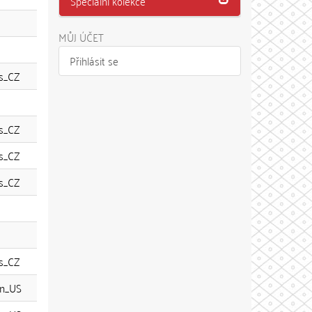
Speciální kolekce
MŮJ ÚČET
Přihlásit se
s_CZ
s_CZ
s_CZ
s_CZ
s_CZ
n_US