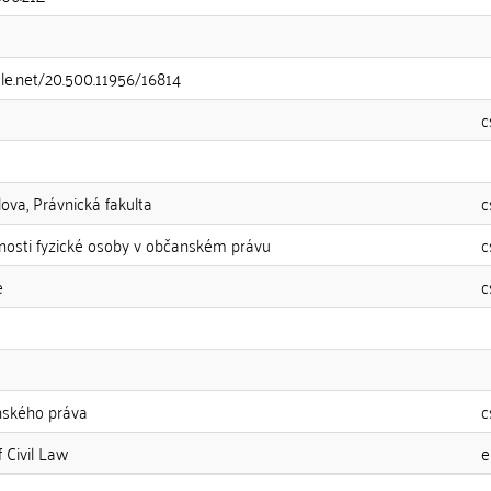
dle.net/20.500.11956/16814
c
lova, Právnická fakulta
c
osti fyzické osoby v občanském právu
c
e
c
nského práva
c
 Civil Law
e