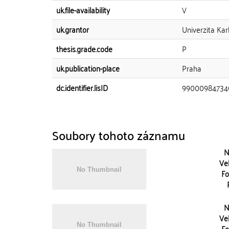
uk.file-availability
V
uk.grantor
Univerzita Kar
thesis.grade.code
P
uk.publication-place
Praha
dc.identifier.lisID
99000984734
Soubory tohoto záznamu
N
Vel
Fo
N
Vel
Fo