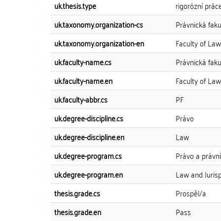
uk.thesis.type
rigorózní prác
uk.taxonomy.organization-cs
Právnická fak
uk.taxonomy.organization-en
Faculty of Law
uk.faculty-name.cs
Právnická faku
uk.faculty-name.en
Faculty of Law
uk.faculty-abbr.cs
PF
uk.degree-discipline.cs
Právo
uk.degree-discipline.en
Law
uk.degree-program.cs
Právo a právn
uk.degree-program.en
Law and Juris
thesis.grade.cs
Prospěl/a
thesis.grade.en
Pass