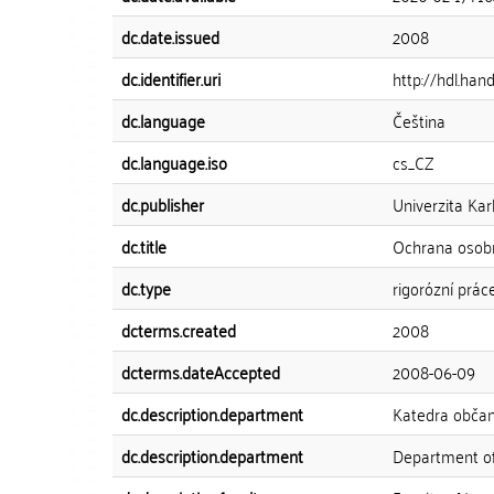
dc.date.issued
2008
dc.identifier.uri
http://hdl.han
dc.language
Čeština
dc.language.iso
cs_CZ
dc.publisher
Univerzita Kar
dc.title
Ochrana osobn
dc.type
rigorózní prác
dcterms.created
2008
dcterms.dateAccepted
2008-06-09
dc.description.department
Katedra obča
dc.description.department
Department of