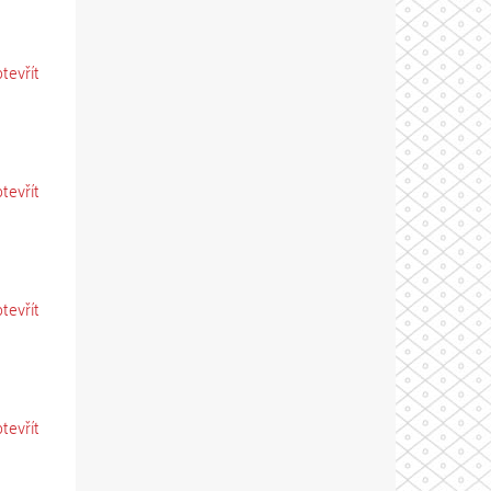
otevřít
otevřít
otevřít
otevřít