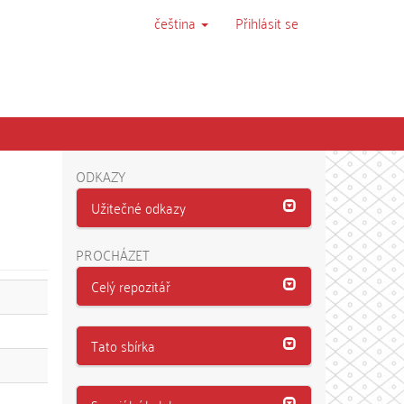
čeština
Přihlásit se
ODKAZY
Užitečné odkazy
PROCHÁZET
Celý repozitář
Tato sbírka