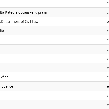
e
c
ulta::Katedra občanského práva
c
::Department of Civil Law
e
lta
c
e
c
c
e
í věda
c
prudence
e
c
e