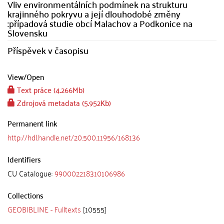
Vliv environmentálních podmínek na strukturu
krajinného pokryvu a její dlouhodobé změny
:případová studie obcí Malachov a Podkonice na
Slovensku
Příspěvek v časopisu
View/
Open
Text práce (4.266Mb)
Zdrojová metadata (5.952Kb)
Permanent link
http://hdl.handle.net/20.500.11956/168136
Identifiers
CU Catalogue:
990002218310106986
Collections
GEOBIBLINE - Fulltexts
[10555]