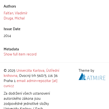
Authors
Falťan, Vladimír
Druga, Michal
Issue Date
2014
Metadata
Show full item record
© 2025
Univerzita Karlova
,
Ústřední
Theme by
knihovna
, Ovocný trh 560/5, 116 36
Praha 1;
email: admin-repozitar [at]
cuni.cz
Za dodržení všech ustanovení
autorského zákona jsou
zodpovědné jednotlivé složky
Univerzity Karlovy. / Each