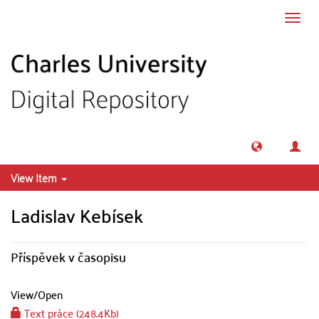
Skip to main content
Toggl
navig
View Item
Ladislav Kebísek
Příspěvek v časopisu
View/
Open
Text práce (248.4Kb)