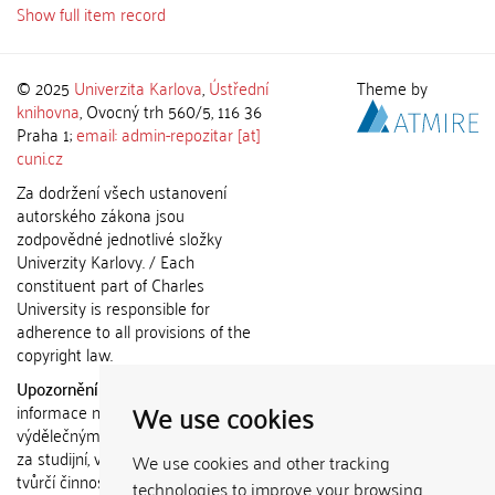
Show full item record
© 2025
Univerzita Karlova
,
Ústřední
Theme by
knihovna
, Ovocný trh 560/5, 116 36
Praha 1;
email: admin-repozitar [at]
cuni.cz
Za dodržení všech ustanovení
autorského zákona jsou
zodpovědné jednotlivé složky
Univerzity Karlovy. / Each
constituent part of Charles
University is responsible for
adherence to all provisions of the
copyright law.
Upozornění / Notice:
Získané
We use cookies
informace nemohou být použity k
výdělečným účelům nebo vydávány
za studijní, vědeckou nebo jinou
We use cookies and other tracking
tvůrčí činnost jiné osoby než autora.
technologies to improve your browsing