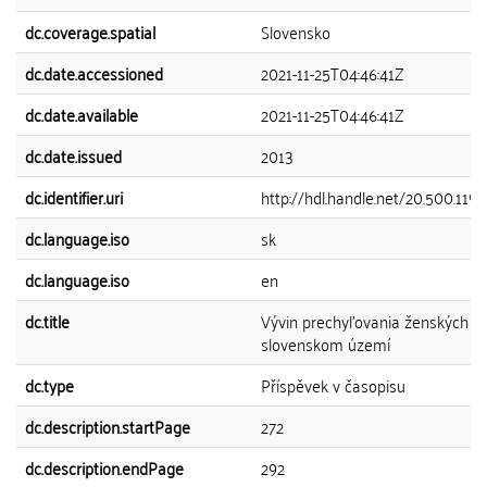
dc.coverage.spatial
Slovensko
dc.date.accessioned
2021-11-25T04:46:41Z
dc.date.available
2021-11-25T04:46:41Z
dc.date.issued
2013
dc.identifier.uri
http://hdl.handle.net/20.500.11
dc.language.iso
sk
dc.language.iso
en
dc.title
Vývin prechyľovania ženských pr
slovenskom území
dc.type
Příspěvek v časopisu
dc.description.startPage
272
dc.description.endPage
292