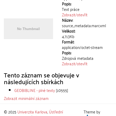
Popis:
Text práce
Zobrazit/
otevřít
Název:
source_metadata.marcxml
Velikost:
4.713Kb
Formát:
application/octet-stream
Popis:
Zdrojová metadata
Zobrazit/
otevřít
Tento záznam se objevuje v
následujících sbírkách
GEOBIBLINE - plné texty
[10555]
Zobrazit minimální záznam
© 2025
Univerzita Karlova
,
Ústřední
Theme by