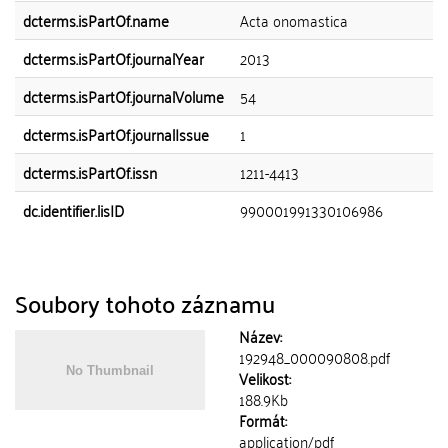
dcterms.isPartOf.name
Acta onomastica
dcterms.isPartOf.journalYear
2013
dcterms.isPartOf.journalVolume
54
dcterms.isPartOf.journalIssue
1
dcterms.isPartOf.issn
1211-4413
dc.identifier.lisID
990001991330106986
Soubory tohoto záznamu
Název:
192948_000090808.pdf
Velikost:
188.9Kb
Formát:
application/pdf