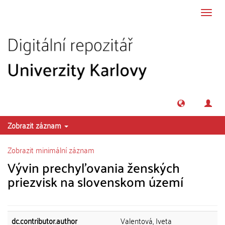
Přeskočit na obsah
Přepn
navig
Zobrazit záznam
Zobrazit minimální záznam
Vývin prechyľovania ženských
priezvisk na slovenskom území
dc.contributor.author
Valentová, Iveta