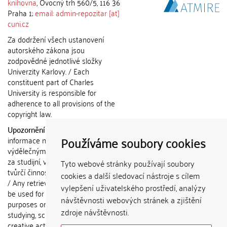
knihovna
, Ovocný trh 560/5, 116 36
Praha 1;
email: admin-repozitar [at]
cuni.cz
Za dodržení všech ustanovení
autorského zákona jsou
zodpovědné jednotlivé složky
Univerzity Karlovy. / Each
constituent part of Charles
University is responsible for
adherence to all provisions of the
copyright law.
Upozornění / Notice:
Získané
Používáme soubory cookies
informace nemohou být použity k
výdělečným účelům nebo vydávány
za studijní, vědeckou nebo jinou
Tyto webové stránky používají soubory
tvůrčí činnost jiné osoby než autora.
cookies a další sledovací nástroje s cílem
/ Any retrieved information shall not
vylepšení uživatelského prostředí, analýzy
be used for any commercial
návštěvnosti webových stránek a zjištění
purposes or claimed as results of
zdroje návštěvnosti.
studying, scientific or any other
creative activities of any person