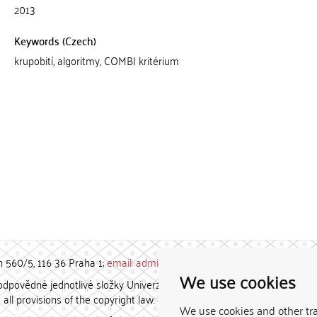
2013
Keywords (Czech)
krupobití, algoritmy, COMBI kritérium
h 560/5, 116 36 Praha 1;
email: admin-repozitar [at] cuni.cz
We use cookies
povědné jednotlivé složky Univerzity Karlovy. / Each constituent
all provisions of the copyright law.
We use cookies and other tr