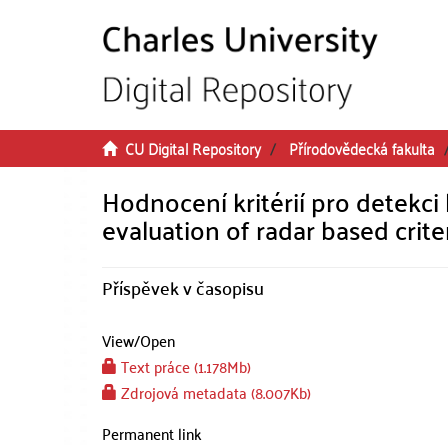
Skip to main content
CU Digital Repository
Přírodovědecká fakulta
Hodnocení kritérií pro detekci
evaluation of radar based crite
Příspěvek v časopisu
View/
Open
Text práce (1.178Mb)
Zdrojová metadata (8.007Kb)
Permanent link