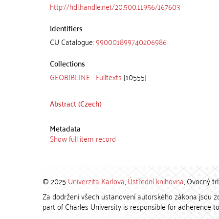
http://hdl.handle.net/20.500.11956/167603
Identifiers
CU Catalogue:
990001899740206986
Collections
GEOBIBLINE - Fulltexts
[10555]
Abstract (Czech)
Metadata
Show full item record
© 2025
Univerzita Karlova
,
Ústřední knihovna
, Ovocný tr
Za dodržení všech ustanovení autorského zákona jsou zod
part of Charles University is responsible for adherence to 