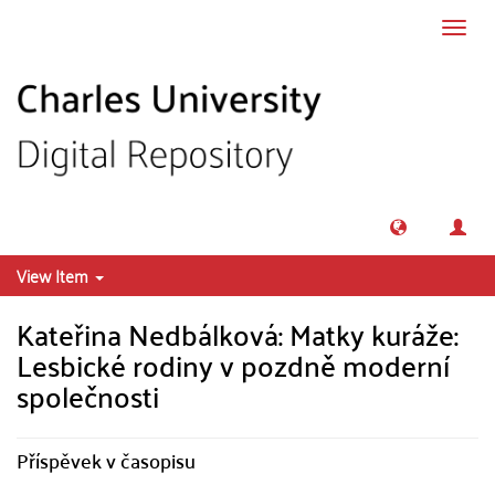
Skip to main content
Toggl
navig
View Item
Kateřina Nedbálková: Matky kuráže:
Lesbické rodiny v pozdně moderní
společnosti
Příspěvek v časopisu