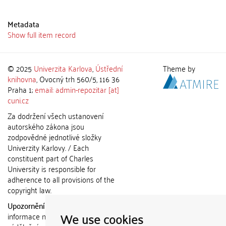
Metadata
Show full item record
© 2025
Univerzita Karlova
,
Ústřední
Theme by
knihovna
, Ovocný trh 560/5, 116 36
Praha 1;
email: admin-repozitar [at]
cuni.cz
Za dodržení všech ustanovení
autorského zákona jsou
zodpovědné jednotlivé složky
Univerzity Karlovy. / Each
constituent part of Charles
University is responsible for
adherence to all provisions of the
copyright law.
Upozornění / Notice:
Získané
We use cookies
informace nemohou být použity k