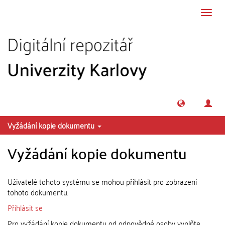
Přeskočit na obsah
Přepn
navig
Vyžádání kopie dokumentu
Vyžádání kopie dokumentu
Uživatelé tohoto systému se mohou přihlásit pro zobrazení
tohoto dokumentu.
Přihlásit se
Pro vyžádání kopie dokumentu od odpovědné osoby vyplňte