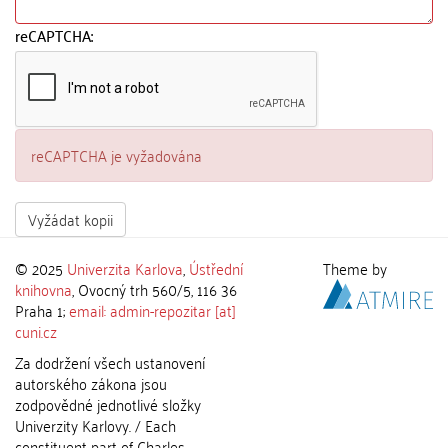
reCAPTCHA:
reCAPTCHA je vyžadována
Vyžádat kopii
© 2025
Univerzita Karlova
,
Ústřední
Theme by
knihovna
, Ovocný trh 560/5, 116 36
Praha 1;
email: admin-repozitar [at]
cuni.cz
Za dodržení všech ustanovení
autorského zákona jsou
zodpovědné jednotlivé složky
Univerzity Karlovy. / Each
constituent part of Charles