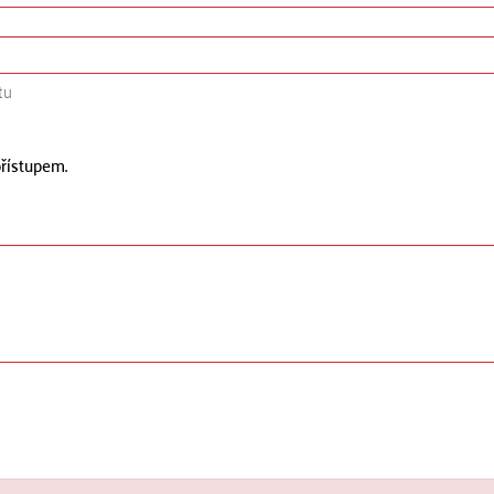
tu
řístupem.