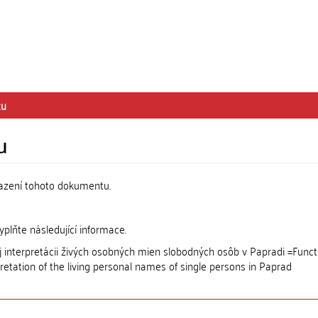
tu
u
razení tohoto dokumentu.
lňte následující informace.
ej interpretácii živých osobných mien slobodných osôb v Papradi =Funct
pretation of the living personal names of single persons in Paprad