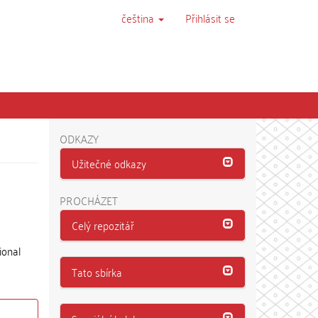
čeština
Přihlásit se
ODKAZY
Užitečné odkazy
PROCHÁZET
Celý repozitář
ional
Tato sbírka