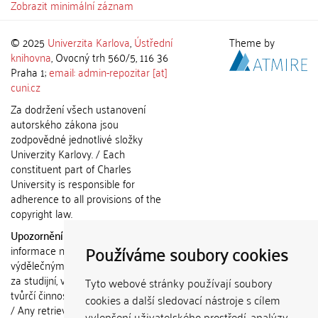
Zobrazit minimální záznam
© 2025
Univerzita Karlova
,
Ústřední
Theme by
knihovna
, Ovocný trh 560/5, 116 36
Praha 1;
email: admin-repozitar [at]
cuni.cz
Za dodržení všech ustanovení
autorského zákona jsou
zodpovědné jednotlivé složky
Univerzity Karlovy. / Each
constituent part of Charles
University is responsible for
adherence to all provisions of the
copyright law.
Upozornění / Notice:
Získané
Používáme soubory cookies
informace nemohou být použity k
výdělečným účelům nebo vydávány
za studijní, vědeckou nebo jinou
Tyto webové stránky používají soubory
tvůrčí činnost jiné osoby než autora.
cookies a další sledovací nástroje s cílem
/ Any retrieved information shall not
vylepšení uživatelského prostředí, analýzy