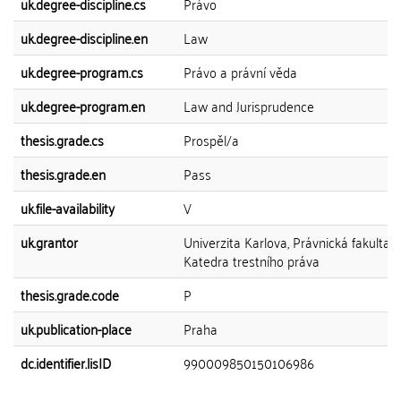
uk.degree-discipline.cs
Právo
uk.degree-discipline.en
Law
uk.degree-program.cs
Právo a právní věda
uk.degree-program.en
Law and Jurisprudence
thesis.grade.cs
Prospěl/a
thesis.grade.en
Pass
uk.file-availability
V
uk.grantor
Univerzita Karlova, Právnická fakulta,
Katedra trestního práva
thesis.grade.code
P
uk.publication-place
Praha
dc.identifier.lisID
990009850150106986