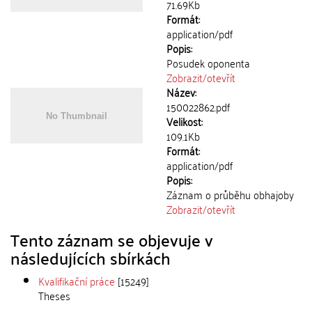
71.69Kb
Formát:
application/pdf
Popis:
Posudek oponenta
Zobrazit/
otevřít
Název:
150022862.pdf
Velikost:
109.1Kb
Formát:
application/pdf
Popis:
Záznam o průběhu obhajoby
Zobrazit/
otevřít
Tento záznam se objevuje v
následujících sbírkách
Kvalifikační práce
[15249]
Theses