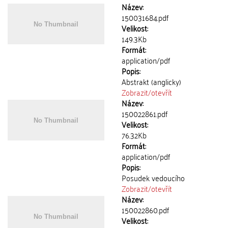
Název:
150031684.pdf
Velikost:
149.3Kb
Formát:
application/pdf
Popis:
Abstrakt (anglicky)
Zobrazit/
otevřít
Název:
150022861.pdf
Velikost:
76.32Kb
Formát:
application/pdf
Popis:
Posudek vedoucího
Zobrazit/
otevřít
Název:
150022860.pdf
Velikost: