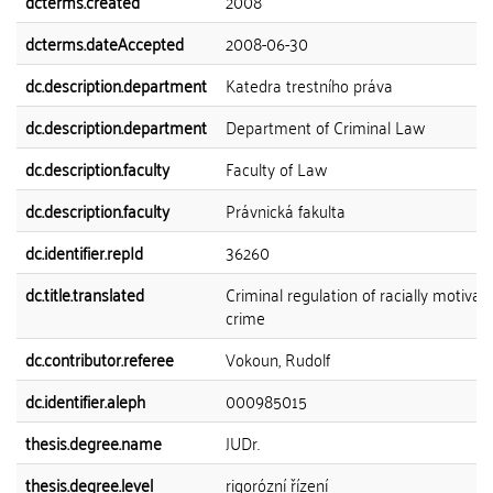
dcterms.created
2008
dcterms.dateAccepted
2008-06-30
dc.description.department
Katedra trestního práva
dc.description.department
Department of Criminal Law
dc.description.faculty
Faculty of Law
dc.description.faculty
Právnická fakulta
dc.identifier.repId
36260
dc.title.translated
Criminal regulation of racially motivat
crime
dc.contributor.referee
Vokoun, Rudolf
dc.identifier.aleph
000985015
thesis.degree.name
JUDr.
thesis.degree.level
rigorózní řízení