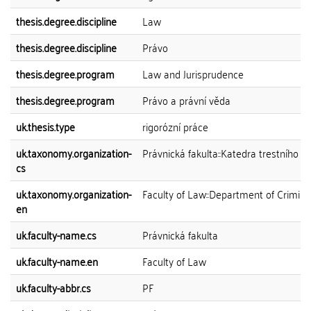
thesis.degree.discipline
Law
thesis.degree.discipline
Právo
thesis.degree.program
Law and Jurisprudence
thesis.degree.program
Právo a právní věda
uk.thesis.type
rigorózní práce
uk.taxonomy.organization-
Právnická fakulta::Katedra trestního p
cs
uk.taxonomy.organization-
Faculty of Law::Department of Crimin
en
uk.faculty-name.cs
Právnická fakulta
uk.faculty-name.en
Faculty of Law
uk.faculty-abbr.cs
PF