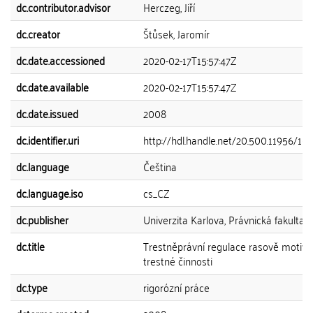
dc.contributor.advisor
Herczeg, Jiří
dc.creator
Štůsek, Jaromír
dc.date.accessioned
2020-02-17T15:57:47Z
dc.date.available
2020-02-17T15:57:47Z
dc.date.issued
2008
dc.identifier.uri
http://hdl.handle.net/20.500.11956/16
dc.language
Čeština
dc.language.iso
cs_CZ
dc.publisher
Univerzita Karlova, Právnická fakulta
dc.title
Trestněprávní regulace rasově motiv
trestné činnosti
dc.type
rigorózní práce