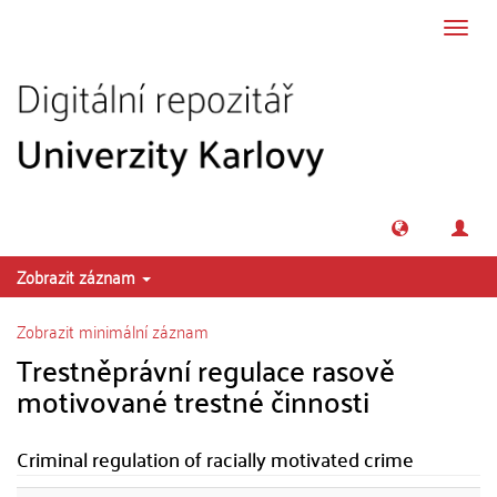
Přeskočit na obsah
Přepn
navig
Zobrazit záznam
Zobrazit minimální záznam
Trestněprávní regulace rasově
motivované trestné činnosti
Criminal regulation of racially motivated crime