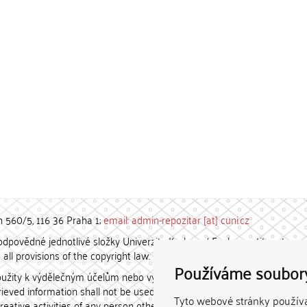
h 560/5, 116 36 Praha 1;
email: admin-repozitar [at] cuni.cz
povědné jednotlivé složky Univerzity Karlovy. / Each constituent
all provisions of the copyright law.
Používáme soubor
užity k výdělečným účelům nebo vydávány za studijní, vědeckou
etrieved information shall not be used for any commercial purposes
Tyto webové stránky používaj
creative activities of any person other than the author.