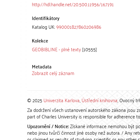
http://hdl.handle.net/20.500.11956/167191
Identifikátory
Katalog UK:
990001827860206986
Kolekce
GEOBIBLINE - plné texty
[10555]
Metadata
Zobrazit celý záznam
© 2025
Univerzita Karlova
,
Ústřední knihovna
, Ovocný tr
Za dodržení všech ustanovení autorského zákona jsou zod
part of Charles University is responsible for adherence to 
Upozornění / Notice:
Získané informace nemohou být po
nebo jinou tvůrčí činnost jiné osoby než autora. / Any r
or claimed as results of studying, scientific or any other 