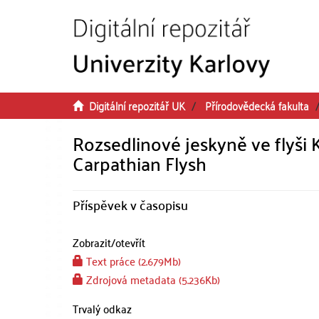
Přeskočit na obsah
Digitální repozitář UK
Přírodovědecká fakulta
Rozsedlinové jeskyně ve flyši 
Carpathian Flysh
Příspěvek v časopisu
Zobrazit/
otevřít
Text práce (2.679Mb)
Zdrojová metadata (5.236Kb)
Trvalý odkaz