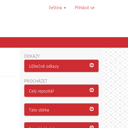
čeština
Přihlásit se
ODKAZY
Užitečné odkazy
PROCHÁZET
Celý repozitář
Tato sbírka