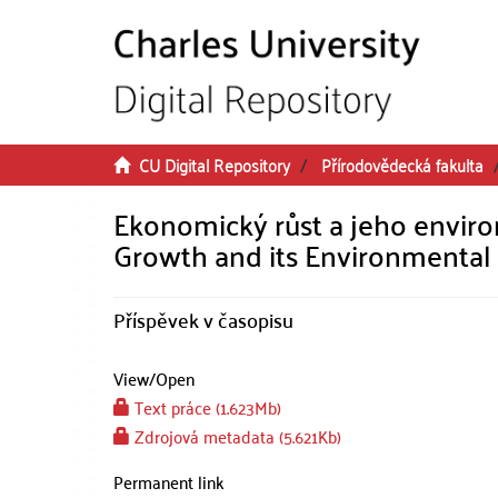
Skip to main content
CU Digital Repository
Přírodovědecká fakulta
Ekonomický růst a jeho enviro
Growth and its Environmental 
Příspěvek v časopisu
View/
Open
Text práce (1.623Mb)
Zdrojová metadata (5.621Kb)
Permanent link