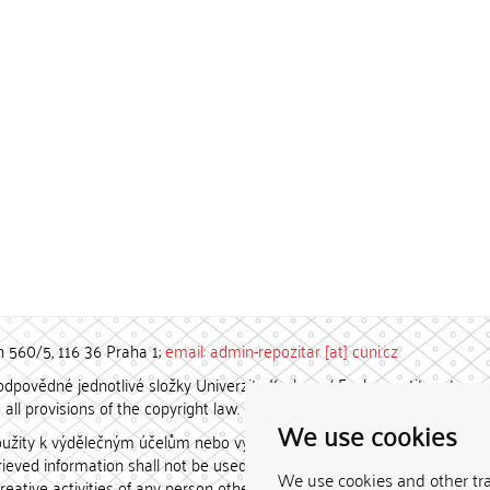
h 560/5, 116 36 Praha 1;
email: admin-repozitar [at] cuni.cz
povědné jednotlivé složky Univerzity Karlovy. / Each constituent
all provisions of the copyright law.
We use cookies
užity k výdělečným účelům nebo vydávány za studijní, vědeckou
etrieved information shall not be used for any commercial purposes
We use cookies and other tr
creative activities of any person other than the author.