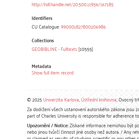
http://hdl.handle.net/20.500.11956/167185
Identifiers
CU Catalogue:
990001827800206986
Collections
GEOBIBLINE - Fulltexts
[10555]
Metadata
Show full item record
© 2025
Univerzita Karlova
,
Ústřední knihovna
, Ovocný tr
Za dodržení všech ustanovení autorského zákona jsou zod
part of Charles University is responsible for adherence to 
Upozornění / Notice:
Získané informace nemohou být po
nebo jinou tvůrčí činnost jiné osoby než autora. / Any r
or claimed as results of studying, scientific or any other 