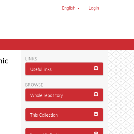
English
Login
mic
LINKS
Useful links
BROWSE
Whole repository
This Collection