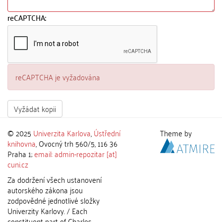
reCAPTCHA:
reCAPTCHA je vyžadována
Vyžádat kopii
© 2025
Univerzita Karlova
,
Ústřední
Theme by
knihovna
, Ovocný trh 560/5, 116 36
Praha 1;
email: admin-repozitar [at]
cuni.cz
Za dodržení všech ustanovení
autorského zákona jsou
zodpovědné jednotlivé složky
Univerzity Karlovy. / Each
constituent part of Charles