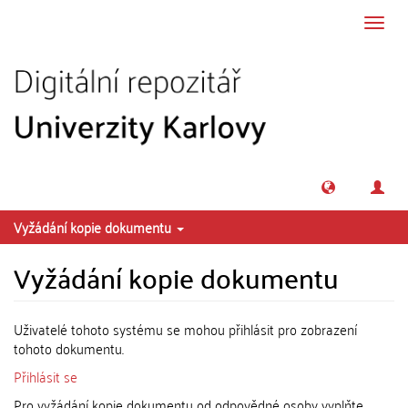
Přeskočit na obsah
Přepn
navig
Vyžádání kopie dokumentu
Vyžádání kopie dokumentu
Uživatelé tohoto systému se mohou přihlásit pro zobrazení
tohoto dokumentu.
Přihlásit se
Pro vyžádání kopie dokumentu od odpovědné osoby vyplňte