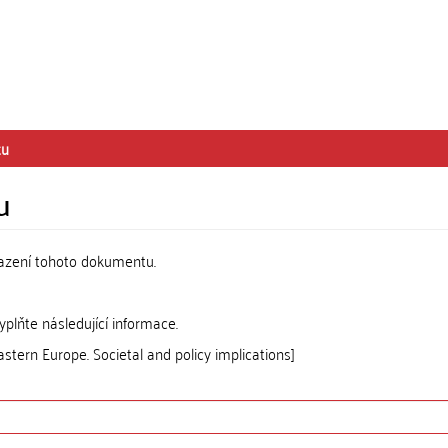
tu
u
razení tohoto dokumentu.
lňte následující informace.
astern Europe. Societal and policy implications]