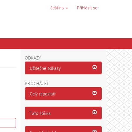
čeština
Přihlásit se
ODKAZY
Užitečné odkazy
PROCHÁZET
Celý repozitář
Tato sbírka