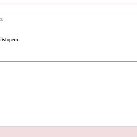
tu
řístupem.