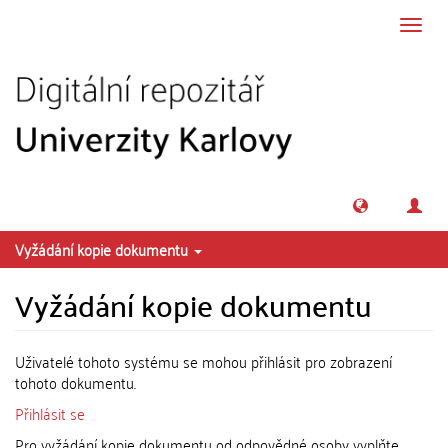
Přeskočit na obsah
Přepn
navig
Vyžádání kopie dokumentu
Vyžádání kopie dokumentu
Uživatelé tohoto systému se mohou přihlásit pro zobrazení
tohoto dokumentu.
Přihlásit se
Pro vyžádání kopie dokumentu od odpovědné osoby vyplňte