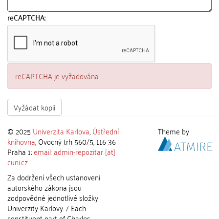
reCAPTCHA:
reCAPTCHA je vyžadována
Vyžádat kopii
© 2025
Univerzita Karlova
,
Ústřední
Theme by
knihovna
, Ovocný trh 560/5, 116 36
Praha 1;
email: admin-repozitar [at]
cuni.cz
Za dodržení všech ustanovení
autorského zákona jsou
zodpovědné jednotlivé složky
Univerzity Karlovy. / Each
constituent part of Charles