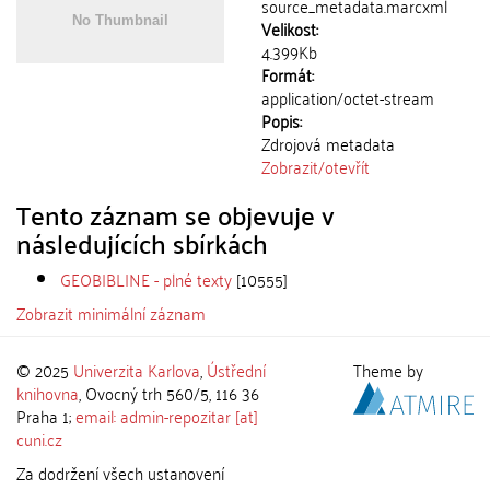
source_metadata.marcxml
Velikost:
4.399Kb
Formát:
application/octet-stream
Popis:
Zdrojová metadata
Zobrazit/
otevřít
Tento záznam se objevuje v
následujících sbírkách
GEOBIBLINE - plné texty
[10555]
Zobrazit minimální záznam
© 2025
Univerzita Karlova
,
Ústřední
Theme by
knihovna
, Ovocný trh 560/5, 116 36
Praha 1;
email: admin-repozitar [at]
cuni.cz
Za dodržení všech ustanovení