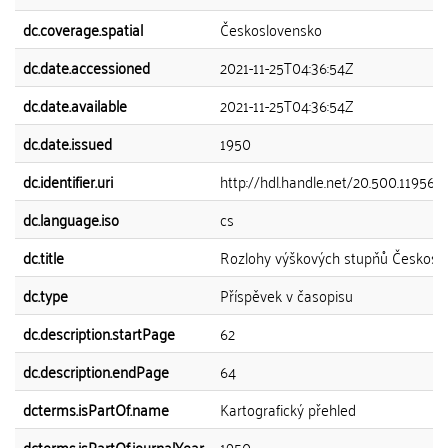
dc.coverage.spatial
Československo
dc.date.accessioned
2021-11-25T04:36:54Z
dc.date.available
2021-11-25T04:36:54Z
dc.date.issued
1950
dc.identifier.uri
http://hdl.handle.net/20.500.11956
dc.language.iso
cs
dc.title
Rozlohy výškových stupňů Českosl
dc.type
Příspěvek v časopisu
dc.description.startPage
62
dc.description.endPage
64
dcterms.isPartOf.name
Kartografický přehled
dcterms.isPartOf.journalYear
1950