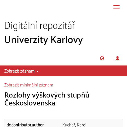
Přeskočit na obsah
Přepn
navig
Zobrazit záznam
Zobrazit minimální záznam
Rozlohy výškových stupňů
Československa
dc.contributor.author
Kuchař, Karel