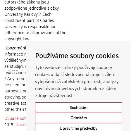
autorského zákona jsou
zodpovědné jednotlivé složky
Univerzity Karlovy. / Each
constituent part of Charles
University is responsible for
adherence to all provisions of the
copyright law.
Upozornění / Notice:
Získané
Používáme soubory cookies
informace nemohou být použity k
výdělečným účelům nebo vydávány
za studijní, vědeckou nebo jinou
Tyto webové stránky používají soubory
tvůrčí činnost jiné osoby než autora.
cookies a další sledovací nástroje s cílem
/ Any retrieved information shall not
vylepšení uživatelského prostředí, analýzy
be used for any commercial
návštěvnosti webových stránek a zjištění
purposes or claimed as results of
zdroje návštěvnosti.
studying, scientific or any other
creative activities of any person
Souhlasím
other than the author.
DSpace software
copyright © 2002-
Odmítám
2015
DuraSpace
Upravit mé předvolby