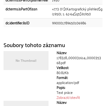
dcterms.isPartOf.issn
=773 0\$tKartografický přehled$gRo
(1950), s. 62-64$q5$91950
dc.identifier.lisID
990001789650106986
Soubory tohoto záznamu
Název:
178328_000031614_0000353
68.pdf
Velikost:
80.82Kb
Formát:
application/pdf
Popis:
Text práce
Zobrazit/
otevřít
Název: