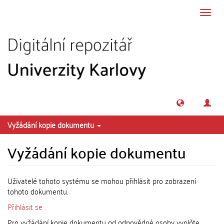
Přeskočit na obsah
Přepn
navig
Vyžádání kopie dokumentu
Vyžádání kopie dokumentu
Uživatelé tohoto systému se mohou přihlásit pro zobrazení
tohoto dokumentu.
Přihlásit se
Pro vyžádání kopie dokumentu od odpovědné osoby vyplňte