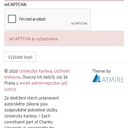
reCAPTCHA:
reCAPTCHA je vyžadována
Vyžádat kopii
© 2025
Univerzita Karlova
,
Ústřední
Theme by
knihovna
, Ovocný trh 560/5, 116 36
Praha 1;
email: admin-repozitar [at]
cuni.cz
Za dodržení všech ustanovení
autorského zákona jsou
zodpovědné jednotlivé složky
Univerzity Karlovy. / Each
constituent part of Charles
University is responsible for