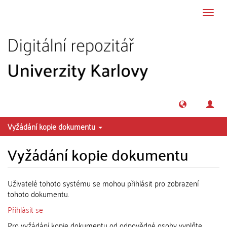
Přeskočit na obsah
Přepn
navig
Vyžádání kopie dokumentu
Vyžádání kopie dokumentu
Uživatelé tohoto systému se mohou přihlásit pro zobrazení
tohoto dokumentu.
Přihlásit se
Pro vyžádání kopie dokumentu od odpovědné osoby vyplňte