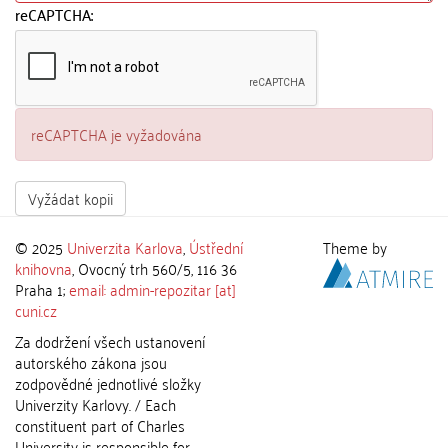
reCAPTCHA:
reCAPTCHA je vyžadována
Vyžádat kopii
© 2025
Univerzita Karlova
,
Ústřední
Theme by
knihovna
, Ovocný trh 560/5, 116 36
Praha 1;
email: admin-repozitar [at]
cuni.cz
Za dodržení všech ustanovení
autorského zákona jsou
zodpovědné jednotlivé složky
Univerzity Karlovy. / Each
constituent part of Charles
University is responsible for