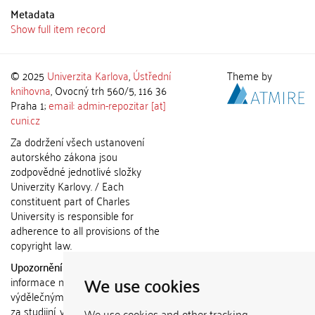
Metadata
Show full item record
© 2025
Univerzita Karlova
,
Ústřední
Theme by
knihovna
, Ovocný trh 560/5, 116 36
Praha 1;
email: admin-repozitar [at]
cuni.cz
Za dodržení všech ustanovení
autorského zákona jsou
zodpovědné jednotlivé složky
Univerzity Karlovy. / Each
constituent part of Charles
University is responsible for
adherence to all provisions of the
copyright law.
Upozornění / Notice:
Získané
We use cookies
informace nemohou být použity k
výdělečným účelům nebo vydávány
za studijní, vědeckou nebo jinou
We use cookies and other tracking