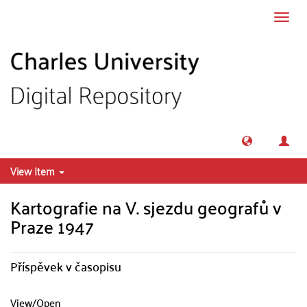
Skip to main content
Toggl
navig
View Item
Kartografie na V. sjezdu geografů v
Praze 1947
Příspěvek v časopisu
View/
Open