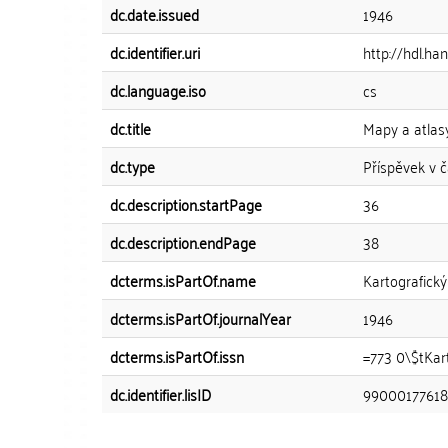
dc.date.issued
1946
dc.identifier.uri
http://hdl.ha
dc.language.iso
cs
dc.title
Mapy a atlasy
dc.type
Příspěvek v 
dc.description.startPage
36
dc.description.endPage
38
dcterms.isPartOf.name
Kartografický
dcterms.isPartOf.journalYear
1946
dcterms.isPartOf.issn
=773 0\$tKart
dc.identifier.lisID
9900017761