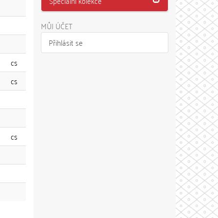
Speciální kolekce
MŮJ ÚČET
Přihlásit se
cs
cs
cs