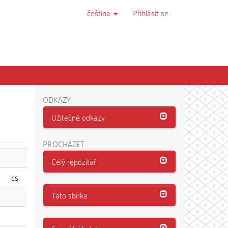
čeština
Přihlásit se
ODKAZY
Užitečné odkazy
PROCHÁZET
Celý repozitář
cs
Tato sbírka