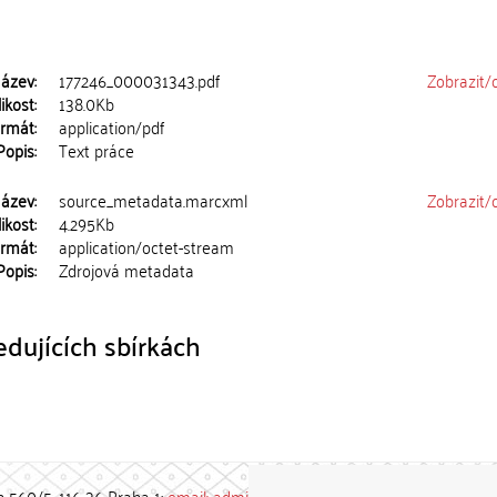
ázev:
177246_000031343.pdf
Zobrazit/
ikost:
138.0Kb
rmát:
application/pdf
Popis:
Text práce
ázev:
source_metadata.marcxml
Zobrazit/
ikost:
4.295Kb
rmát:
application/octet-stream
Popis:
Zdrojová metadata
dujících sbírkách
h 560/5, 116 36 Praha 1;
email: admin-repozitar [at] cuni.cz