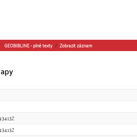
GEOBIBLINE - plné texty
Zobrazit záznam
mapy
4:34:13Z
4:34:13Z