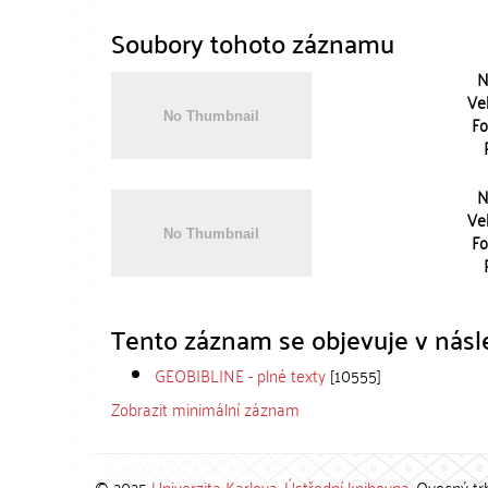
Soubory tohoto záznamu
N
Vel
Fo
N
Vel
Fo
Tento záznam se objevuje v násle
GEOBIBLINE - plné texty
[10555]
Zobrazit minimální záznam
© 2025
Univerzita Karlova
,
Ústřední knihovna
, Ovocný tr