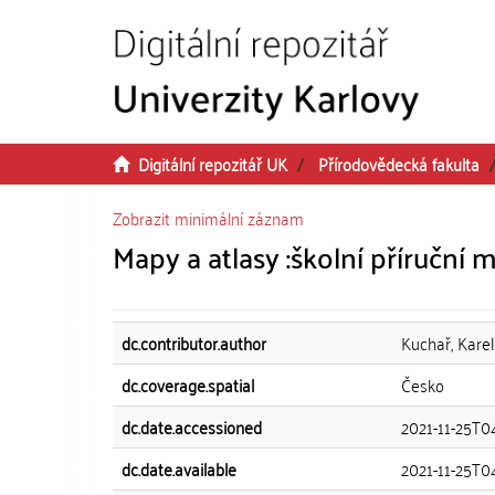
Přeskočit na obsah
Digitální repozitář UK
Přírodovědecká fakulta
Zobrazit minimální záznam
Mapy a atlasy :školní příruční 
dc.contributor.author
Kuchař, Karel
dc.coverage.spatial
Česko
dc.date.accessioned
2021-11-25T0
dc.date.available
2021-11-25T0