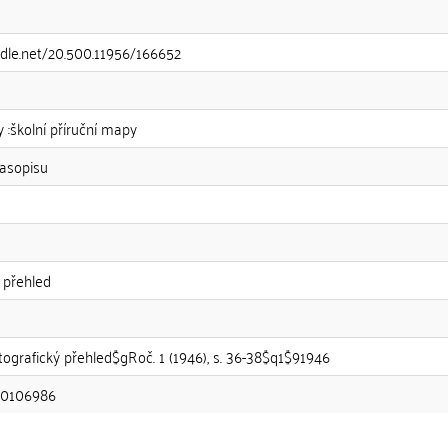
ndle.net/20.500.11956/166652
 :školní příruční mapy
časopisu
 přehled
ografický přehled$gRoč. 1 (1946), s. 36-38$q1$91946
80106986