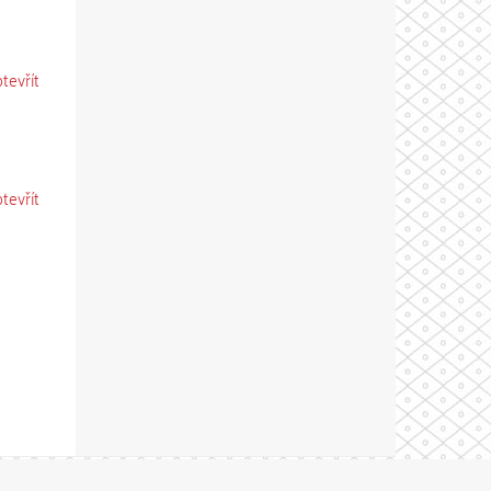
otevřít
otevřít
Theme by