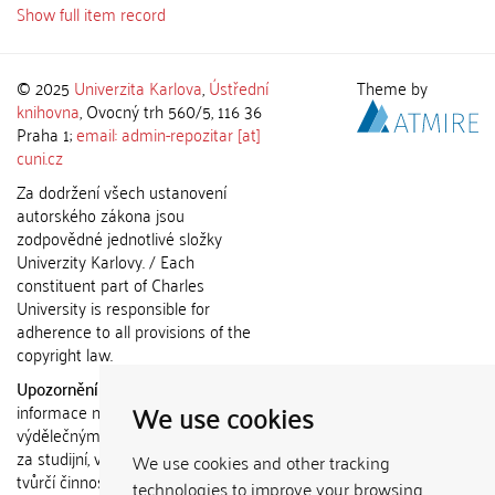
Show full item record
© 2025
Univerzita Karlova
,
Ústřední
Theme by
knihovna
, Ovocný trh 560/5, 116 36
Praha 1;
email: admin-repozitar [at]
cuni.cz
Za dodržení všech ustanovení
autorského zákona jsou
zodpovědné jednotlivé složky
Univerzity Karlovy. / Each
constituent part of Charles
University is responsible for
adherence to all provisions of the
copyright law.
Upozornění / Notice:
Získané
We use cookies
informace nemohou být použity k
výdělečným účelům nebo vydávány
za studijní, vědeckou nebo jinou
We use cookies and other tracking
tvůrčí činnost jiné osoby než autora.
technologies to improve your browsing