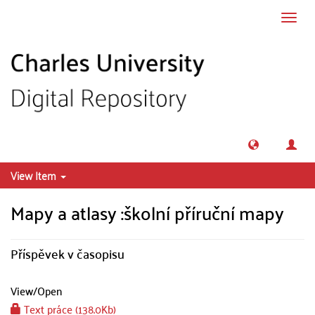
Skip to main content
Toggl
navig
View Item
Mapy a atlasy :školní příruční mapy
Příspěvek v časopisu
View/
Open
Text práce (138.0Kb)