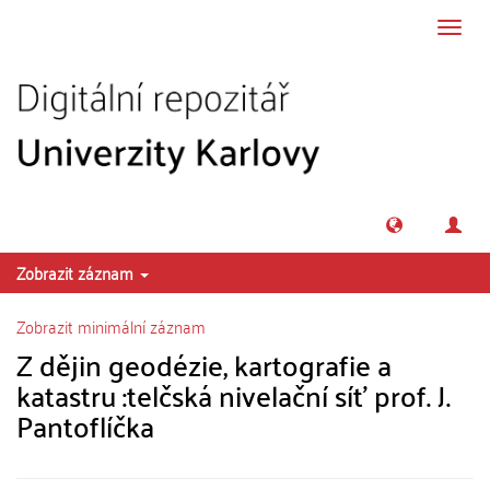
Přeskočit na obsah
Přepn
navig
Zobrazit záznam
Zobrazit minimální záznam
Z dějin geodézie, kartografie a
katastru :telčská nivelační síť prof. J.
Pantoflíčka