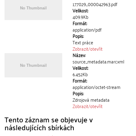
177029_000042963.pdf
Velikost:
409.9Kb
Formát:
application/pdf
Popis:
Text práce
Zobrazit/
otevřít
Název:
source_metadata.marcxml
Velikost:
6.452Kb
Formát:
application/octet-stream
Popis:
Zdrojová metadata
Zobrazit/
otevřít
Tento záznam se objevuje v
následujících sbírkách