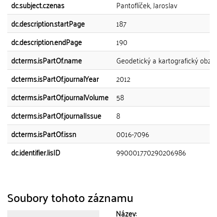
dc.subject.czenas
Pantoflíček, Jaroslav
dc.description.startPage
187
dc.description.endPage
190
dcterms.isPartOf.name
Geodetický a kartografický obzo
dcterms.isPartOf.journalYear
2012
dcterms.isPartOf.journalVolume
58
dcterms.isPartOf.journalIssue
8
dcterms.isPartOf.issn
0016-7096
dc.identifier.lisID
990001770290206986
Soubory tohoto záznamu
Název: