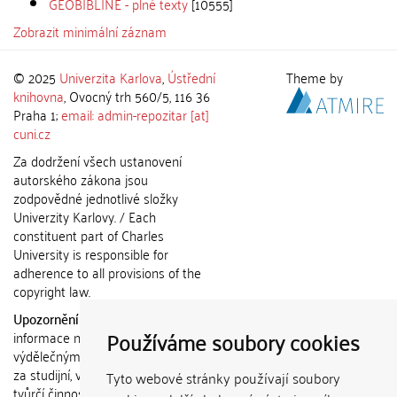
GEOBIBLINE - plné texty
[10555]
Zobrazit minimální záznam
© 2025
Univerzita Karlova
,
Ústřední
Theme by
knihovna
, Ovocný trh 560/5, 116 36
Praha 1;
email: admin-repozitar [at]
cuni.cz
Za dodržení všech ustanovení
autorského zákona jsou
zodpovědné jednotlivé složky
Univerzity Karlovy. / Each
constituent part of Charles
University is responsible for
adherence to all provisions of the
copyright law.
Upozornění / Notice:
Získané
Používáme soubory cookies
informace nemohou být použity k
výdělečným účelům nebo vydávány
za studijní, vědeckou nebo jinou
Tyto webové stránky používají soubory
tvůrčí činnost jiné osoby než autora.