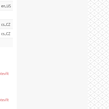
en_US
cs_CZ
cs_CZ
otevřít
otevřít