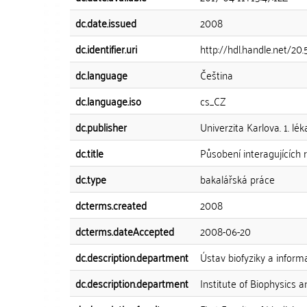
dc.date.issued
2008
dc.identifier.uri
http://hdl.handle.net/20
dc.language
Čeština
dc.language.iso
cs_CZ
dc.publisher
Univerzita Karlova. 1. lék
dc.title
Působení interagujících 
dc.type
bakalářská práce
dcterms.created
2008
dcterms.dateAccepted
2008-06-20
dc.description.department
Ústav biofyziky a inform
dc.description.department
Institute of Biophysics a