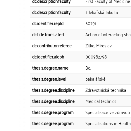
dc.description.faculty
First Faculty of Medicine
dc.description.faculty
1. lékařská fakulta
dc.identifier.repId
60791
dc.title.translated
Action of interacting sh
dc.contributor.referee
Zitko, Miroslav
dc.identifier.aleph
000982798
thesis.degree.name
Bc.
thesis.degree.level
bakalářské
thesis.degree.discipline
Zdravotnická technika
thesis.degree.discipline
Medical technics
thesis.degree.program
Specializace ve zdravotn
thesis.degree.program
Specializations in Health