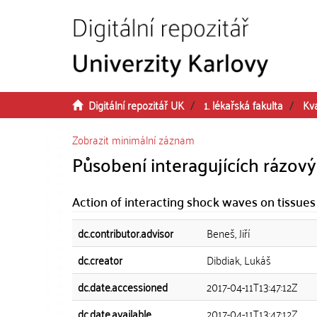
Přeskočit na obsah
Digitální repozitář UK
1. lékařská fakulta
Kva
Zobrazit minimální záznam
Působení interagujících rázový
Action of interacting shock waves on tissues
dc.contributor.advisor
Beneš, Jiří
dc.creator
Dibdiak, Lukáš
dc.date.accessioned
2017-04-11T13:47:12Z
dc.date.available
2017-04-11T13:47:12Z