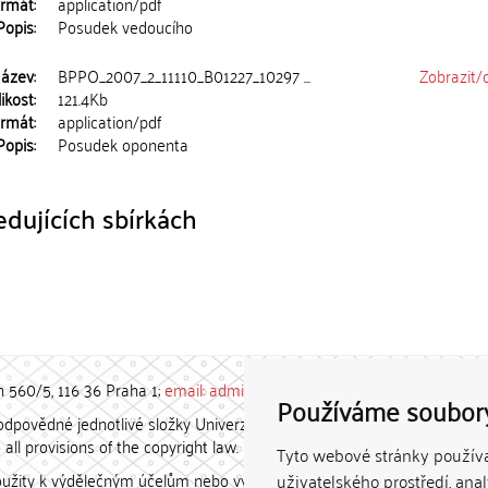
rmát:
application/pdf
Popis:
Posudek vedoucího
ázev:
BPPO_2007_2_11110_B01227_10297 ...
Zobrazit/
ikost:
121.4Kb
rmát:
application/pdf
Popis:
Posudek oponenta
dujících sbírkách
h 560/5, 116 36 Praha 1;
email: admin-repozitar [at] cuni.cz
Používáme soubor
povědné jednotlivé složky Univerzity Karlovy. / Each constituent
all provisions of the copyright law.
Tyto webové stránky používaj
užity k výdělečným účelům nebo vydávány za studijní, vědeckou
uživatelského prostředí, ana