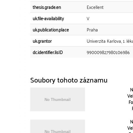
thesis.grade.en
Excellent
uk.file-availability
V
uk.publication.place
Praha
uk.grantor
Univerzita Karlova, 1. lé
dc.identifier.lisID
990009827980106986
Soubory tohoto záznamu
N
Vel
Fo
N
Vel