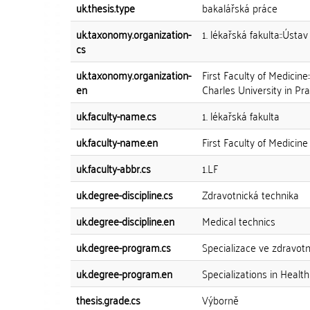
uk.thesis.type
bakalářská práce
uk.taxonomy.organization-
1. lékařská fakulta::Ústa
cs
uk.taxonomy.organization-
First Faculty of Medicine
en
Charles University in Pr
uk.faculty-name.cs
1. lékařská fakulta
uk.faculty-name.en
First Faculty of Medicine
uk.faculty-abbr.cs
1.LF
uk.degree-discipline.cs
Zdravotnická technika
uk.degree-discipline.en
Medical technics
uk.degree-program.cs
Specializace ve zdravotn
uk.degree-program.en
Specializations in Health
thesis.grade.cs
Výborně