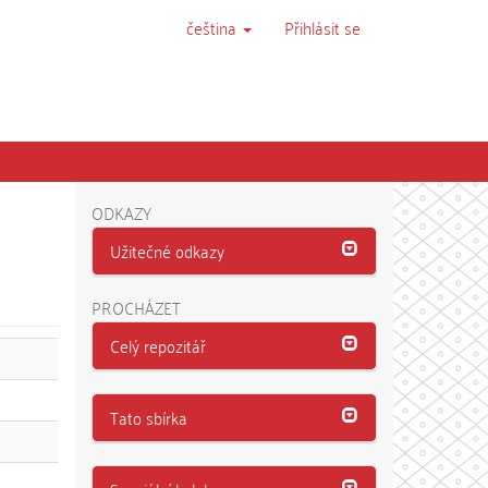
čeština
Přihlásit se
ODKAZY
Užitečné odkazy
PROCHÁZET
Celý repozitář
Tato sbírka