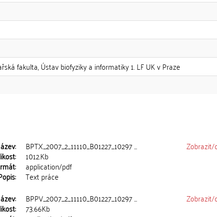
kařská fakulta, Ústav biofyziky a informatiky 1. LF UK v Praze
ázev:
BPTX_2007_2_11110_B01227_10297 ...
Zobrazit/
ikost:
1012.Kb
rmát:
application/pdf
Popis:
Text práce
ázev:
BPPV_2007_2_11110_B01227_10297 ...
Zobrazit/
ikost:
73.66Kb