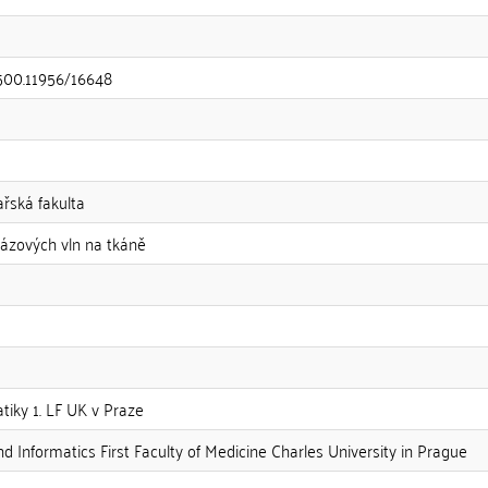
.500.11956/16648
ařská fakulta
rázových vln na tkáně
atiky 1. LF UK v Praze
nd Informatics First Faculty of Medicine Charles University in Prague