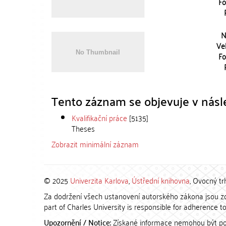
Fo
N
Vel
Fo
Tento záznam se objevuje v násle
Kvalifikační práce
[5135]
Theses
Zobrazit minimální záznam
© 2025
Univerzita Karlova
,
Ústřední knihovna
, Ovocný tr
Za dodržení všech ustanovení autorského zákona jsou zod
part of Charles University is responsible for adherence to 
Upozornění / Notice:
Získané informace nemohou být po