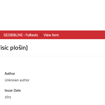
GEOBIBLINE - Fulltexts
View Item
isíc plošin]
Author
Unknown author
Issue Date
2011