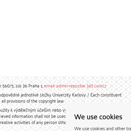
h 560/5, 116 36 Praha 1;
email: admin-repozitar [at] cuni.cz
povědné jednotlivé složky Univerzity Karlovy. / Each constituent
all provisions of the copyright law.
užity k výdělečným účelům nebo vydávány za studijní, vědeckou
We use cookies
etrieved information shall not be used for any commercial purposes
creative activities of any person other than the author.
We use cookies and other tr