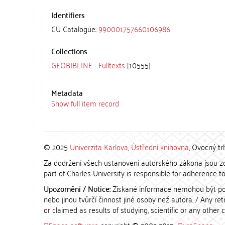
Identifiers
CU Catalogue:
990001757660106986
Collections
GEOBIBLINE - Fulltexts
[10555]
Metadata
Show full item record
© 2025
Univerzita Karlova
,
Ústřední knihovna
, Ovocný tr
Za dodržení všech ustanovení autorského zákona jsou zod
part of Charles University is responsible for adherence to 
Upozornění / Notice:
Získané informace nemohou být po
nebo jinou tvůrčí činnost jiné osoby než autora. / Any r
or claimed as results of studying, scientific or any other 