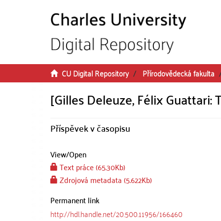
Skip to main content
CU Digital Repository
Přírodovědecká fakulta
[Gilles Deleuze, Félix Guattari: T
Příspěvek v časopisu
View/
Open
Text práce (65.30Kb)
Zdrojová metadata (5.622Kb)
Permanent link
http://hdl.handle.net/20.500.11956/166460