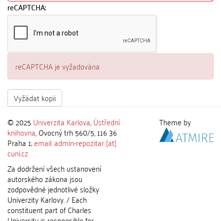
reCAPTCHA:
reCAPTCHA je vyžadována
Vyžádat kopii
© 2025
Univerzita Karlova
,
Ústřední
Theme by
knihovna
, Ovocný trh 560/5, 116 36
Praha 1;
email: admin-repozitar [at]
cuni.cz
Za dodržení všech ustanovení
autorského zákona jsou
zodpovědné jednotlivé složky
Univerzity Karlovy. / Each
constituent part of Charles
University is responsible for