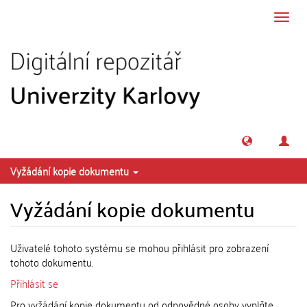
Přeskočit na obsah
Přepn
navig
Vyžádání kopie dokumentu
Vyžádání kopie dokumentu
Uživatelé tohoto systému se mohou přihlásit pro zobrazení
tohoto dokumentu.
Přihlásit se
Pro vyžádání kopie dokumentu od odpovědné osoby vyplňte