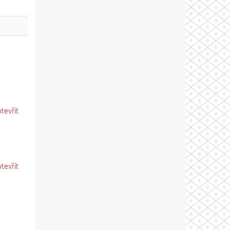
otevřít
otevřít