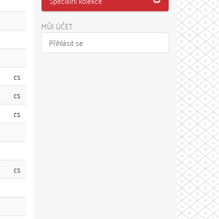
Speciální kolekce
MŮJ ÚČET
Přihlásit se
cs
cs
cs
cs