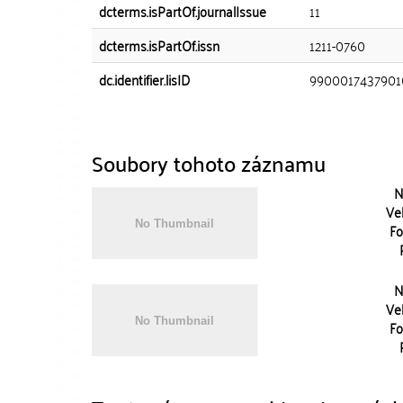
dcterms.isPartOf.journalIssue
11
dcterms.isPartOf.issn
1211-0760
dc.identifier.lisID
9900017437901
Soubory tohoto záznamu
N
Vel
Fo
N
Vel
Fo