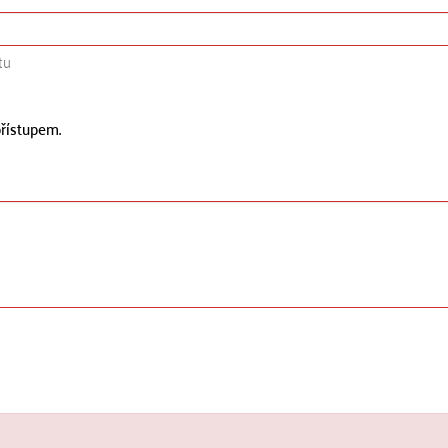
tu
řístupem.