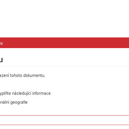
tu
u
razení tohoto dokumentu.
lňte následující informace.
nální geografie