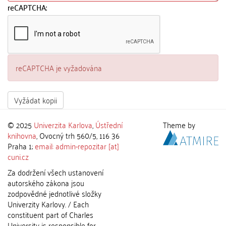
reCAPTCHA:
reCAPTCHA je vyžadována
Vyžádat kopii
© 2025
Univerzita Karlova
,
Ústřední
Theme by
knihovna
, Ovocný trh 560/5, 116 36
Praha 1;
email: admin-repozitar [at]
cuni.cz
Za dodržení všech ustanovení
autorského zákona jsou
zodpovědné jednotlivé složky
Univerzity Karlovy. / Each
constituent part of Charles
University is responsible for