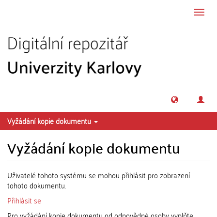
Přeskočit na obsah
Přepn
navig
Vyžádání kopie dokumentu
Vyžádání kopie dokumentu
Uživatelé tohoto systému se mohou přihlásit pro zobrazení
tohoto dokumentu.
Přihlásit se
Pro vyžádání kopie dokumentu od odpovědné osoby vyplňte