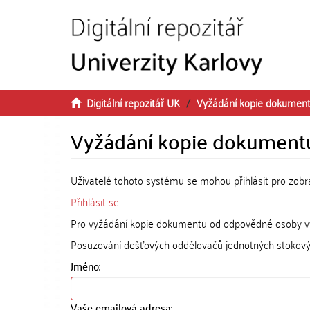
Přeskočit na obsah
Digitální repozitář UK
Vyžádání kopie dokumen
Vyžádání kopie dokument
Uživatelé tohoto systému se mohou přihlásit pro zob
Přihlásit se
Pro vyžádání kopie dokumentu od odpovědné osoby vyp
Posuzování dešťových oddělovačů jednotných stokových
Jméno:
Vaše emailová adresa: