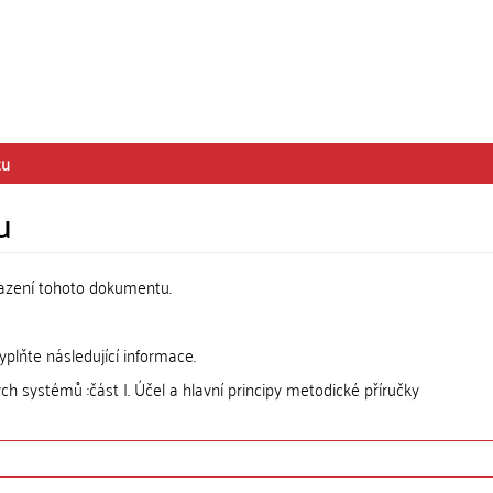
tu
u
razení tohoto dokumentu.
lňte následující informace.
 systémů :část I. Účel a hlavní principy metodické příručky