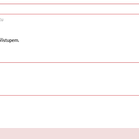
tu
řístupem.