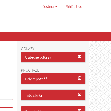
čeština
Přihlásit se
ODKAZY
Užitečné odkazy
PROCHÁZET
Celý repozitář
Tato sbírka