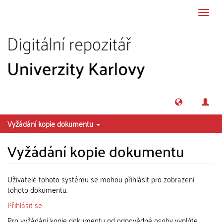
Přeskočit na obsah
Přepn
navig
Vyžádání kopie dokumentu
Vyžádání kopie dokumentu
Uživatelé tohoto systému se mohou přihlásit pro zobrazení
tohoto dokumentu.
Přihlásit se
Pro vyžádání kopie dokumentu od odpovědné osoby vyplňte