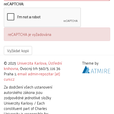
reCAPTCHA:
reCAPTCHA je vyžadována
Vyžádat kopii
© 2025
Univerzita Karlova
,
Ústřední
Theme by
knihovna
, Ovocný trh 560/5, 116 36
Praha 1;
email: admin-repozitar [at]
cuni.cz
Za dodržení všech ustanovení
autorského zákona jsou
zodpovědné jednotlivé složky
Univerzity Karlovy. / Each
constituent part of Charles
University is responsible for