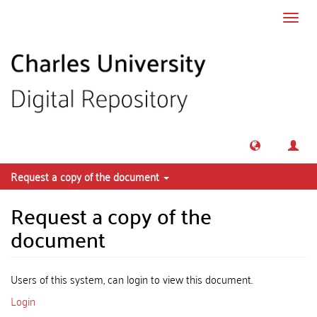
Skip to main content
Toggl
navig
Request a copy of the document
Request a copy of the
document
Users of this system, can login to view this document.
Login