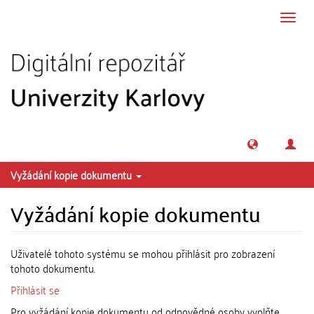
Přeskočit na obsah
Přepn
navig
Vyžádání kopie dokumentu
Vyžádání kopie dokumentu
Uživatelé tohoto systému se mohou přihlásit pro zobrazení
tohoto dokumentu.
Přihlásit se
Pro vyžádání kopie dokumentu od odpovědné osoby vyplňte