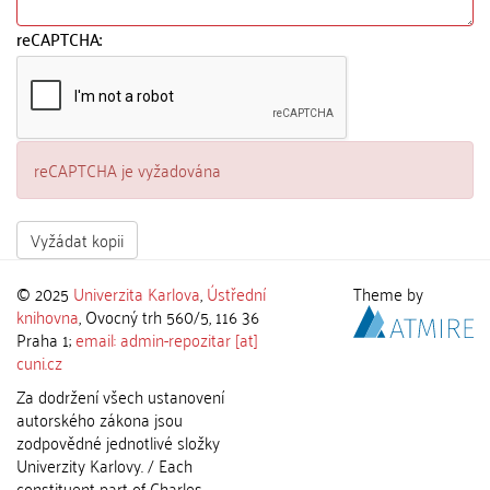
reCAPTCHA:
reCAPTCHA je vyžadována
Vyžádat kopii
© 2025
Univerzita Karlova
,
Ústřední
Theme by
knihovna
, Ovocný trh 560/5, 116 36
Praha 1;
email: admin-repozitar [at]
cuni.cz
Za dodržení všech ustanovení
autorského zákona jsou
zodpovědné jednotlivé složky
Univerzity Karlovy. / Each
constituent part of Charles