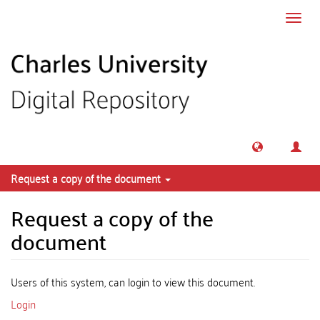
Skip to main content
Toggl
navig
Request a copy of the document
Request a copy of the
document
Users of this system, can login to view this document.
Login