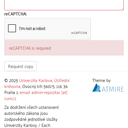
reCAPTCHA:
reCAPTCHA is required
Request copy
© 2025
Univerzita Karlova
,
Ústřední
Theme by
knihovna
, Ovocný trh 560/5, 116 36
Praha 1;
email: admin-repozitar [at]
cuni.cz
Za dodržení všech ustanovení
autorského zákona jsou
zodpovědné jednotlivé složky
Univerzity Karlovy. / Each