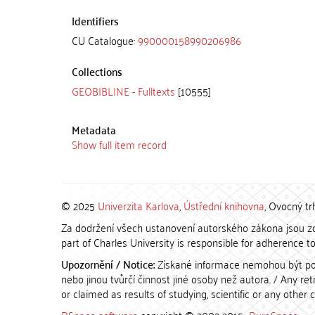
Identifiers
CU Catalogue:
990000158990206986
Collections
GEOBIBLINE - Fulltexts
[10555]
Metadata
Show full item record
© 2025
Univerzita Karlova
,
Ústřední knihovna
, Ovocný tr
Za dodržení všech ustanovení autorského zákona jsou zod
part of Charles University is responsible for adherence to 
Upozornění / Notice:
Získané informace nemohou být po
nebo jinou tvůrčí činnost jiné osoby než autora. / Any r
or claimed as results of studying, scientific or any other 