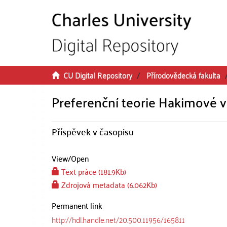
Skip to main content
CU Digital Repository
Přírodovědecká fakulta
Preferenční teorie Hakimové 
Příspěvek v časopisu
View/
Open
Text práce (181.9Kb)
Zdrojová metadata (6.062Kb)
Permanent link
http://hdl.handle.net/20.500.11956/165811