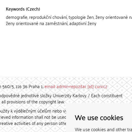
Keywords (Czech)
demografie, reprodukční chování, typologie žen, ženy orientované n
ženy orientované na zaměstnání, adaptivní ženy
h 560/5, 116 36 Praha 1;
email: admin-repozitar [at] cuni.cz
povědné jednotlivé složky Univerzity Karlovy. / Each constituent
all provisions of the copyright law.
užity k výdělečným účelům nebo vydávány za studijní, vědeckou
We use cookies
etrieved information shall not be used for any commercial purposes
creative activities of any person other than the author.
We use cookies and other tr