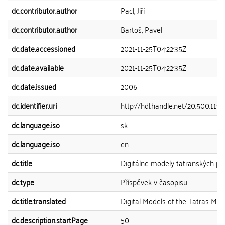
dc.contributor.author
Pacl, Jiří
dc.contributor.author
Bartoš, Pavel
dc.date.accessioned
2021-11-25T04:22:35Z
dc.date.available
2021-11-25T04:22:35Z
dc.date.issued
2006
dc.identifier.uri
http://hdl.handle.net/20.500.119
dc.language.iso
sk
dc.language.iso
en
dc.title
Digitálne modely tatranských pli
dc.type
Příspěvek v časopisu
dc.title.translated
Digital Models of the Tatras Mo
dc.description.startPage
50