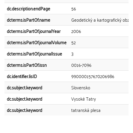
dc.description.endPage
56
dcterms.isPartOf.name
Geodetický a kartografický obzo
dcterms.isPartOf.journalYear
2006
dcterms.isPartOf.journalVolume
52
dcterms.isPartOf.journalIssue
3
dcterms.isPartOf.issn
0016-7096
dc.identifier.lisID
990000157670206986
dc.subject.keyword
Slovensko
dc.subject.keyword
Vysoké Tatry
dc.subject.keyword
tatranská plesa