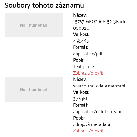
Soubory tohoto záznamu
Název:
15767_GKO2006_52_3Bartos_
00002 ...
Velikost:
458.4Kb
Formát:
application/pdf
Popis:
Text práce
Zobrazit/
otevřít
Název:
source_metadata.marcxml
Velikost:
3.764Kb
Formát:
application/octet-stream
Popis:
Zdrojová metadata
Zobrazit/
otevřít