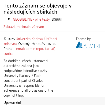
Tento záznam se objevuje v
následujících sbírkách
GEOBIBLINE - plné texty
[10555]
Zobrazit minimální záznam
© 2025
Univerzita Karlova
,
Ústřední
Theme by
knihovna
, Ovocný trh 560/5, 116 36
Praha 1;
email: admin-repozitar [at]
cuni.cz
Za dodržení všech ustanovení
autorského zákona jsou
zodpovědné jednotlivé složky
Univerzity Karlovy. / Each
constituent part of Charles
University is responsible for
adherence to all provisions of the
copyright law.
Upozornění / Notice:
Získané