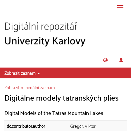
Přeskočit na obsah
Přepn
navig
Zobrazit záznam
Zobrazit minimální záznam
Digitálne modely tatranských plies
Digital Models of the Tatras Mountain Lakes
dc.contributor.author
Gregor, Viktor