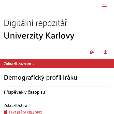
Přeskočit na obsah
Přepn
navig
Zobrazit záznam
Demografický profil Iráku
Příspěvek v časopisu
Zobrazit/
otevřít
Text práce (25.30Kb)