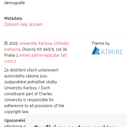
demografie
Metadata
Zobrazit celý záznam
© 2025
Univerzita Karlova
,
Ústřední
Theme by
knihovna
, Ovocný trh 560/5, 116 36
Praha 1;
email: admin-repozitar [at]
cuni.cz
Za dodržení všech ustanovení
autorského zákona jsou
zodpovědné jednotlivé složky
Univerzity Karlovy. / Each
constituent part of Charles
University is responsible for
adherence to all provisions of the
copyright law.
Upozornění / Notice:
Získané
informace nemohou být použity k