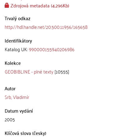
Zdrojová metadata (4.296Kb)
Trvalý odkaz
http://hdl.handle.net/20.500.11956/165658
Identifikátory
Katalog UK:
990000155940206986
Kolekce
GEOBIBLINE - plné texty
[10555]
Autor
Srb, Vladimír
Datum vydání
2005
Klíčová slova (česky)